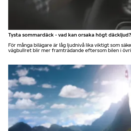
Tysta sommardäck - vad kan orsaka högt däckljud
För många bilägare är låg ljudnivå lika viktigt som sä
vägbullret blir mer framträdande eftersom bilen i övrig