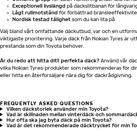
Exceptionell livslängd
på däckslitbanan för långvari
Lågt rullmotstånd
för förbättrad bränsleeffektivite
Nordisk testad tålighet
som du kan lita på
Välj bland vårt omfattande däckutbud, var och en utfor
viktigaste prioritering. Varje däck från Nokian Tyres är u
prestanda som din Toyota behöver.
Är du redo att hitta ditt perfekta däck?
Använd vår däck
vilka Nokian Tyres-produkter som rekommenderas för din
eller hitta en återförsäljare nära dig för däckrådgivning.
FREQUENTLY ASKED QUESTIONS
Vilken däckstorlek använder min Toyota?
Vad är skillnaden mellan vinterdäck och sommardäc
Hur ofta ska jag byta däck på min Toyota?
Vad är det rekommenderade däcktrycket för min T