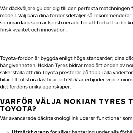
Vår däckväljare guidar dig till den perfekta matchningen f
modell. Välj bara dina fordonsdetaljer så rekommenderar 
sommardäck som är konstruerade för att förbättra din 
finsk kvalitet och innovation.
Toyota-fordon är byggda enligt höga standarder; dina d
hängivenheten. Nokian Tyres bidrar med årtionden av nord
säkerställa att din Toyota presterar på topp i alla väder
bilar till fullstora lastbilar och SUV:ar erbjuder vi prem
ditt fordons unika egenskaper.
VARFÖR VÄLJA NOKIAN TYRES T
TOYOTA?
Vår avancerade däckteknologi inkluderar funktioner som
Utmärkt grepp
för säker hantering under alla förhå