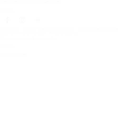
Prenumerera på vårt nyhetsbrev
Följ oss
Förstasidan
Däck för alla väderförhållanden
Hitta däck efter biltillv
Copyright © Nokian Tyres plc. All rights reserved.
Sekretesspolicies och tjänstevillkor
Sidkarta
Hantera cookies