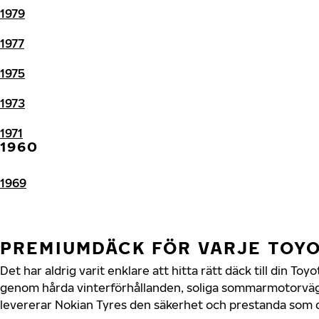
1979
1977
1975
1973
1971
1960
1969
PREMIUMDÄCK FÖR VARJE TOY
Det har aldrig varit enklare att hitta rätt däck till din To
genom hårda vinterförhållanden, soliga sommarmotorvägar
levererar Nokian Tyres den säkerhet och prestanda som di