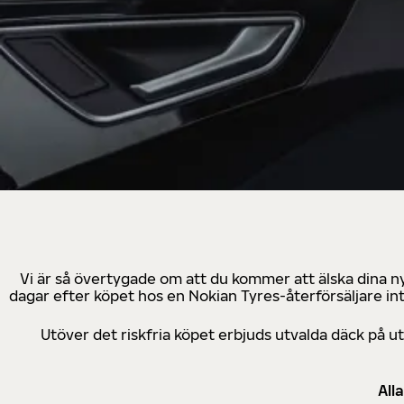
Vi är så övertygade om att du kommer att älska dina n
dagar efter köpet hos en Nokian Tyres-återförsäljare in
Utöver det riskfria köpet erbjuds utvalda däck på 
All