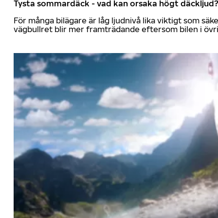
Tysta sommardäck - vad kan orsaka högt däckljud
För många bilägare är låg ljudnivå lika viktigt som sä
vägbullret blir mer framträdande eftersom bilen i övrig