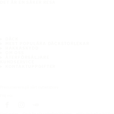
DET ÄR EN SÄKER RESA
DÄCK
MEST POPULÄRA DÄCKSTORLEKAR
HAKKASKYDD
OM OSS
ÅTERFÖRSÄLJARE
KUNDSERVICE
KONTAKTUPPGIFTER
Prenumerera på vårt nyhetsbrev
Följ oss
Förstasidan
Däck för alla väderförhållanden
Hitta däck efter biltillv