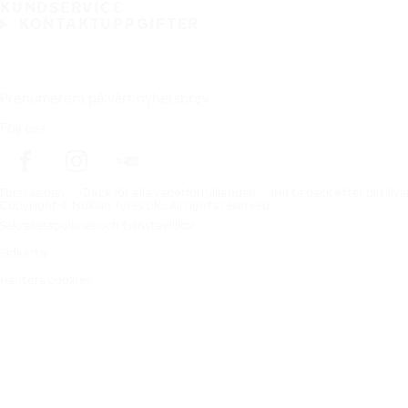
KUNDSERVICE
KONTAKTUPPGIFTER
Prenumerera på vårt nyhetsbrev
Följ oss
Förstasidan
Däck för alla väderförhållanden
Hitta däck efter biltillv
Copyright © Nokian Tyres plc. All rights reserved.
Sekretesspolicies och tjänstevillkor
Sidkarta
Hantera cookies