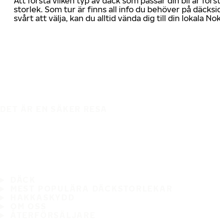
Att förstå vilken typ av däck som passar din bil är för
storlek. Som tur är finns all info du behöver på däcksid
svårt att välja, kan du alltid vända dig till din lokala N
DET ÄR EN SÄKER RESA
DÄCK
MEST POPULÄRA DÄCKSTORLEKAR
HAKKASKYDD
OM OSS
ÅTERFÖRSÄLJARE