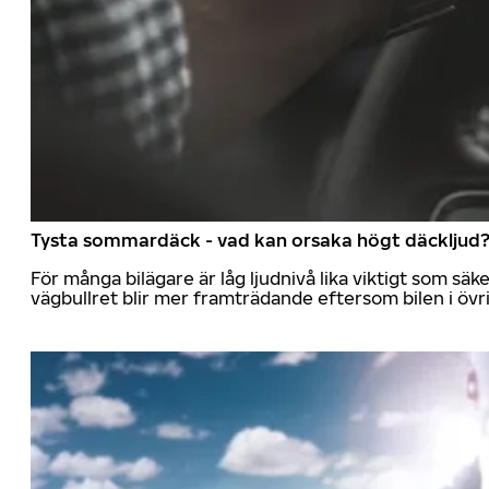
Tysta sommardäck - vad kan orsaka högt däckljud
För många bilägare är låg ljudnivå lika viktigt som sä
vägbullret blir mer framträdande eftersom bilen i övrig