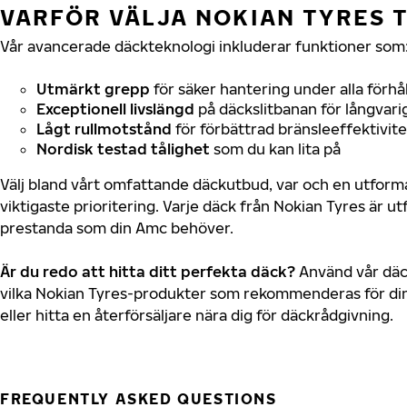
VARFÖR VÄLJA NOKIAN TYRES T
Vår avancerade däckteknologi inkluderar funktioner som
Utmärkt grepp
för säker hantering under alla förhå
Exceptionell livslängd
på däckslitbanan för långvari
Lågt rullmotstånd
för förbättrad bränsleeffektivite
Nordisk testad tålighet
som du kan lita på
Välj bland vårt omfattande däckutbud, var och en utfor
viktigaste prioritering. Varje däck från Nokian Tyres är u
prestanda som din Amc behöver.
Är du redo att hitta ditt perfekta däck?
Använd vår däck
vilka Nokian Tyres-produkter som rekommenderas för din
eller hitta en återförsäljare nära dig för däckrådgivning.
FREQUENTLY ASKED QUESTIONS