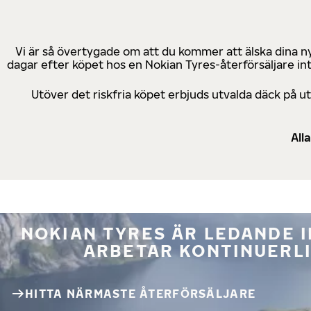
Vi är så övertygade om att du kommer att älska dina n
dagar efter köpet hos en Nokian Tyres-återförsäljare in
Utöver det riskfria köpet erbjuds utvalda däck på 
All
NOKIAN TYRES ÄR LEDANDE 
ARBETAR KONTINUERLI
HITTA NÄRMASTE ÅTERFÖRSÄLJARE