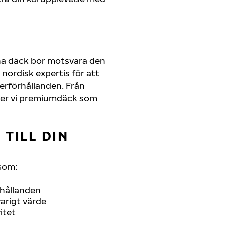
na däck bör motsvara den
nordisk expertis för att
derförhållanden. Från
juder vi premiumdäck som
TILL DIN
som:
rhållanden
arigt värde
itet