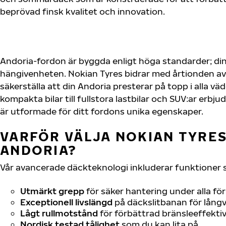
beprövad finsk kvalitet och innovation.
Andoria-fordon är byggda enligt höga standarder; di
hängivenheten. Nokian Tyres bidrar med årtionden av 
säkerställa att din Andoria presterar på topp i alla vä
kompakta bilar till fullstora lastbilar och SUV:ar erb
är utformade för ditt fordons unika egenskaper.
VARFÖR VÄLJA NOKIAN TYRES 
ANDORIA?
Vår avancerade däckteknologi inkluderar funktioner 
Utmärkt grepp
för säker hantering under alla fö
Exceptionell livslängd
på däckslitbanan för långv
Lågt rullmotstånd
för förbättrad bränsleeffektiv
Nordisk testad tålighet
som du kan lita på