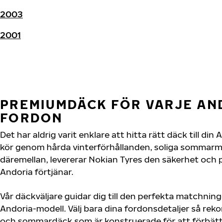
2003
2001
PREMIUMDÄCK FÖR VARJE AN
FORDON
Det har aldrig varit enklare att hitta rätt däck till di
kör genom hårda vinterförhållanden, soliga sommarmot
däremellan, levererar Nokian Tyres den säkerhet och
Andoria förtjänar.
Vår däckväljare guidar dig till den perfekta matchning
Andoria-modell. Välj bara dina fordonsdetaljer så re
och sommardäck som är konstruerade för att förbätt