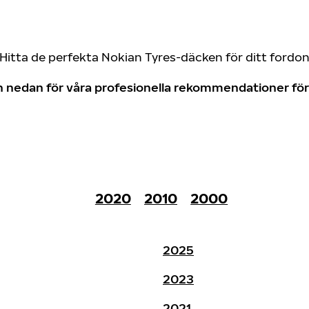
Hitta de perfekta Nokian Tyres-däcken för ditt fordo
don nedan för våra profesionella rekommendationer f
2020
2010
2000
2025
2023
2021