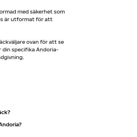
tformad med säkerhet som
es är utformat för att
ckväljare ovan för att se
din specifika Andoria-
rådgivning.
äck?
Andoria?