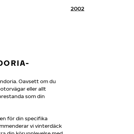
2002
DORIA-
n Andoria. Oavsett om du
orvägar eller allt
 prestanda som din
en för din specifika
kommenderar vi vinterdäck
ra din körupplevelse med