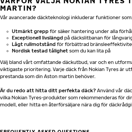
VARFÖR VÄLJA NOKIAN TYRES T
MARTIN?
Vår avancerade däckteknologi inkluderar funktioner som
Utmärkt grepp
för säker hantering under alla förhå
Exceptionell livslängd
på däckslitbanan för långvari
Lågt rullmotstånd
för förbättrad bränsleeffektivite
Nordisk testad tålighet
som du kan lita på
Välj bland vårt omfattande däckutbud, var och en utfor
viktigaste prioritering. Varje däck från Nokian Tyres är u
prestanda som din Aston martin behöver.
Är du redo att hitta ditt perfekta däck?
Använd vår däck
vilka Nokian Tyres-produkter som rekommenderas för din
modell, eller hitta en återförsäljare nära dig för däckrådg
FREQUENTLY ASKED QUESTIONS