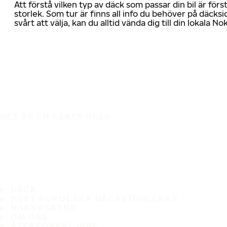
Att förstå vilken typ av däck som passar din bil är för
storlek. Som tur är finns all info du behöver på däcksid
svårt att välja, kan du alltid vända dig till din lokala N
DET ÄR EN SÄKER RESA
DÄCK
MEST POPULÄRA DÄCKSTORLEKAR
HAKKASKYDD
OM OSS
ÅTERFÖRSÄLJARE