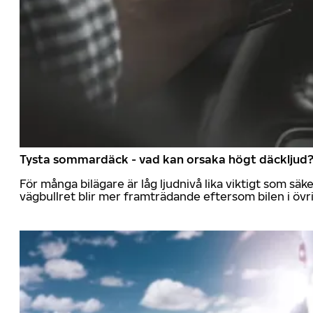
Tysta sommardäck - vad kan orsaka högt däckljud
För många bilägare är låg ljudnivå lika viktigt som sä
vägbullret blir mer framträdande eftersom bilen i övrig