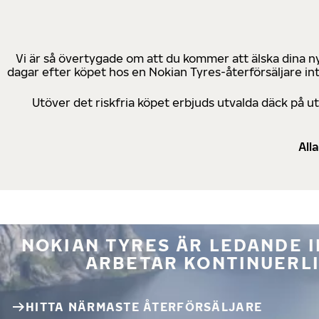
Vi är så övertygade om att du kommer att älska dina n
dagar efter köpet hos en Nokian Tyres-återförsäljare in
Utöver det riskfria köpet erbjuds utvalda däck på 
All
NOKIAN TYRES ÄR LEDANDE 
ARBETAR KONTINUERLI
HITTA NÄRMASTE ÅTERFÖRSÄLJARE