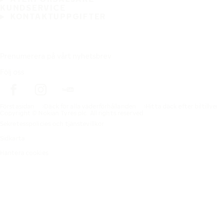
KUNDSERVICE
KONTAKTUPPGIFTER
Prenumerera på vårt nyhetsbrev
Följ oss
Förstasidan
Däck för alla väderförhållanden
Hitta däck efter biltillv
Copyright © Nokian Tyres plc. All rights reserved.
Sekretesspolicies och tjänstevillkor
Sidkarta
Hantera cookies