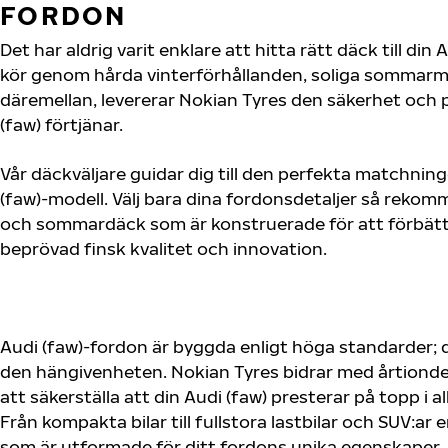
FORDON
Det har aldrig varit enklare att hitta rätt däck till din
kör genom hårda vinterförhållanden, soliga sommarmot
däremellan, levererar Nokian Tyres den säkerhet och
(faw) förtjänar.
Vår däckväljare guidar dig till den perfekta matchning
(faw)-modell. Välj bara dina fordonsdetaljer så rekom
och sommardäck som är konstruerade för att förbätt
beprövad finsk kvalitet och innovation.
Audi (faw)-fordon är byggda enligt höga standarder;
den hängivenheten. Nokian Tyres bidrar med årtionden
att säkerställa att din Audi (faw) presterar på topp i a
Från kompakta bilar till fullstora lastbilar och SUV:a
som är utformade för ditt fordons unika egenskaper.