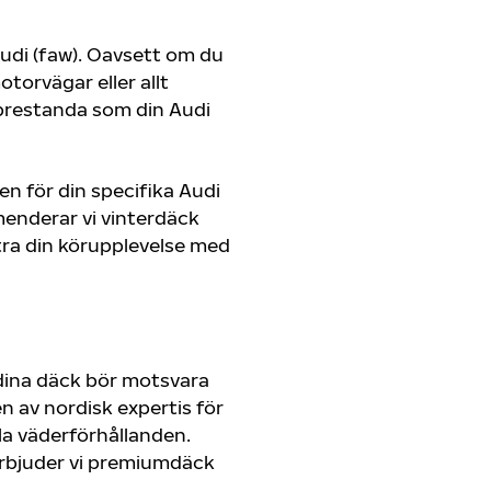
 Audi (faw). Oavsett om du
orvägar eller allt
 prestanda som din Audi
en för din specifika Audi
menderar vi vinterdäck
ra din körupplevelse med
 dina däck bör motsvara
 av nordisk expertis för
lla väderförhållanden.
r erbjuder vi premiumdäck