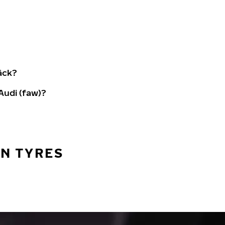
äck?
Audi (faw)?
AN TYRES