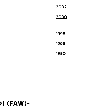
2002
2000
1998
1996
1990
I (FAW)-