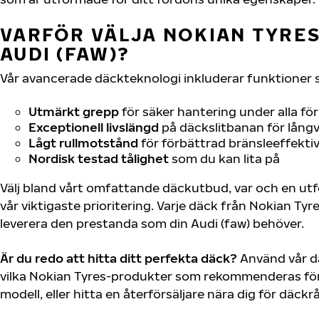
VARFÖR VÄLJA NOKIAN TYRES 
AUDI (FAW)?
Vår avancerade däckteknologi inkluderar funktioner 
Utmärkt grepp
för säker hantering under alla fö
Exceptionell livslängd
på däckslitbanan för långv
Lågt rullmotstånd
för förbättrad bränsleeffektiv
Nordisk testad tålighet
som du kan lita på
Välj bland vårt omfattande däckutbud, var och en u
vår viktigaste prioritering. Varje däck från Nokian Tyr
leverera den prestanda som din Audi (faw) behöver.
Är du redo att hitta ditt perfekta däck?
Använd vår dä
vilka Nokian Tyres-produkter som rekommenderas för 
modell, eller hitta en återförsäljare nära dig för däck