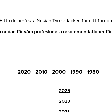
Hitta de perfekta Nokian Tyres-däcken för ditt fordo
don nedan för våra profesionella rekommendationer f
2020
2010
2000
1990
1980
2025
2023
2021