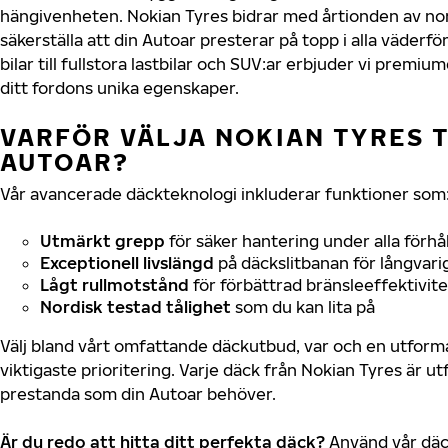
hängivenheten. Nokian Tyres bidrar med årtionden av nord
säkerställa att din Autoar presterar på topp i alla väder
bilar till fullstora lastbilar och SUV:ar erbjuder vi prem
ditt fordons unika egenskaper.
VARFÖR VÄLJA NOKIAN TYRES T
AUTOAR?
Vår avancerade däckteknologi inkluderar funktioner som
Utmärkt grepp
för säker hantering under alla förhå
Exceptionell livslängd
på däckslitbanan för långvari
Lågt rullmotstånd
för förbättrad bränsleeffektivite
Nordisk testad tålighet
som du kan lita på
Välj bland vårt omfattande däckutbud, var och en utfor
viktigaste prioritering. Varje däck från Nokian Tyres är u
prestanda som din Autoar behöver.
Är du redo att hitta ditt perfekta däck?
Använd vår däck