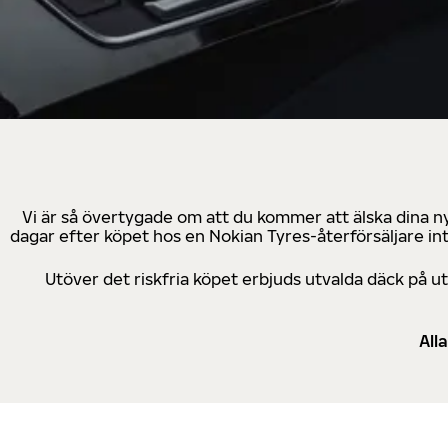
Vi är så övertygade om att du kommer att älska dina n
dagar efter köpet hos en Nokian Tyres-återförsäljare in
Utöver det riskfria köpet erbjuds utvalda däck på 
All