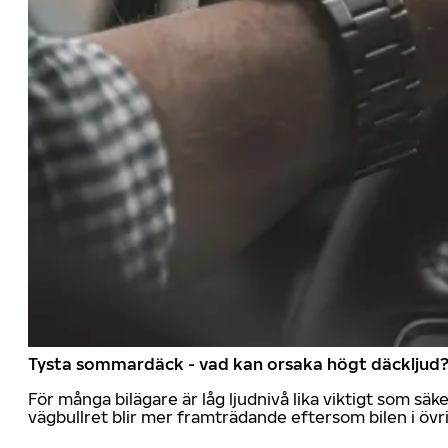
Tysta sommardäck - vad kan orsaka högt däckljud
För många bilägare är låg ljudnivå lika viktigt som sä
vägbullret blir mer framträdande eftersom bilen i övrig