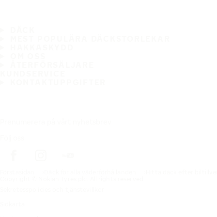
DÄCK
MEST POPULÄRA DÄCKSTORLEKAR
HAKKASKYDD
OM OSS
ÅTERFÖRSÄLJARE
KUNDSERVICE
KONTAKTUPPGIFTER
Prenumerera på vårt nyhetsbrev
Följ oss
Förstasidan
Däck för alla väderförhållanden
Hitta däck efter biltillv
Copyright © Nokian Tyres plc. All rights reserved.
Sekretesspolicies och tjänstevillkor
Sidkarta