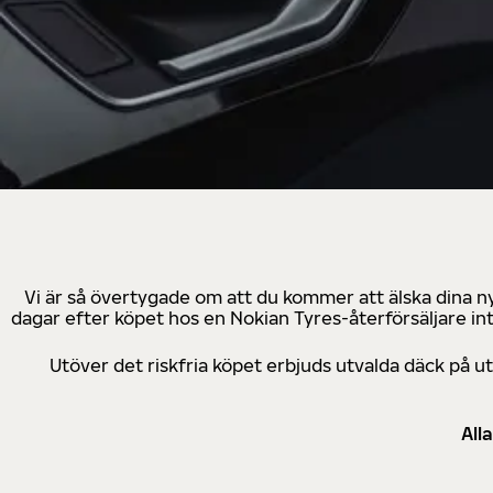
Vi är så övertygade om att du kommer att älska dina n
dagar efter köpet hos en Nokian Tyres-återförsäljare in
Utöver det riskfria köpet erbjuds utvalda däck på 
All