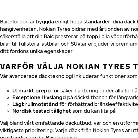
Baic-fordon är byggda enligt höga standarder; dina däck
hängivenheten. Nokian Tyres bidrar med årtionden av nord
säkerställa att din Baic presterar på topp i alla väderför
bilar till fullstora lastbilar och SUV:ar erbjuder vi prem
ditt fordons unika egenskaper.
VARFÖR VÄLJA NOKIAN TYRES T
Vår avancerade däckteknologi inkluderar funktioner som
Utmärkt grepp
för säker hantering under alla förhå
Exceptionell livslängd
på däckslitbanan för långvari
Lågt rullmotstånd
för förbättrad bränsleeffektivite
Nordisk testad tålighet
som du kan lita på
Välj bland vårt omfattande däckutbud, var och en utfor
viktigaste prioritering. Varje däck från Nokian Tyres är u
prestanda som din Baic behöver.