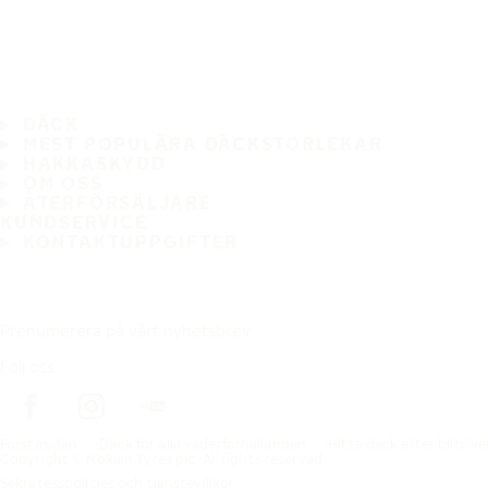
DÄCK
MEST POPULÄRA DÄCKSTORLEKAR
HAKKASKYDD
OM OSS
ÅTERFÖRSÄLJARE
KUNDSERVICE
KONTAKTUPPGIFTER
Prenumerera på vårt nyhetsbrev
Följ oss
Förstasidan
Däck för alla väderförhållanden
Hitta däck efter biltillv
Copyright © Nokian Tyres plc. All rights reserved.
Sekretesspolicies och tjänstevillkor