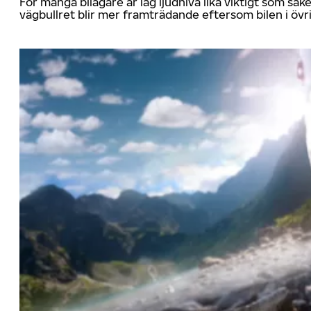
För många bilägare är låg ljudnivå lika viktigt som sä
vägbullret blir mer framträdande eftersom bilen i övrig