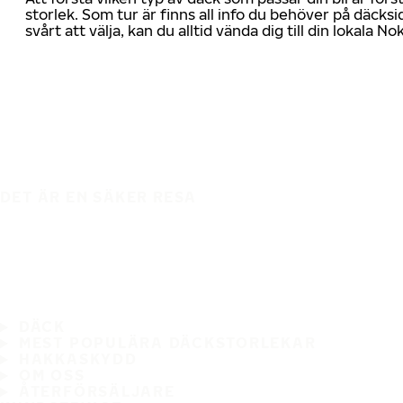
storlek. Som tur är finns all info du behöver på däcksid
svårt att välja, kan du alltid vända dig till din lokala N
DET ÄR EN SÄKER RESA
DÄCK
MEST POPULÄRA DÄCKSTORLEKAR
HAKKASKYDD
OM OSS
ÅTERFÖRSÄLJARE