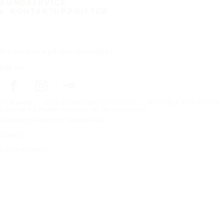
KUNDSERVICE
KONTAKTUPPGIFTER
Prenumerera på vårt nyhetsbrev
Följ oss
Förstasidan
Däck för alla väderförhållanden
Hitta däck efter biltillv
Copyright © Nokian Tyres plc. All rights reserved.
Sekretesspolicies och tjänstevillkor
Sidkarta
Hantera cookies