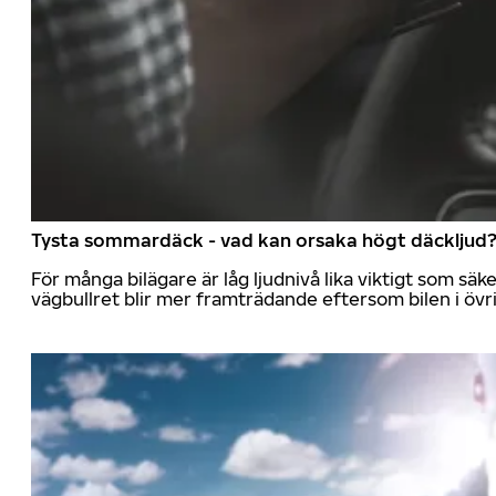
Tysta sommardäck - vad kan orsaka högt däckljud
För många bilägare är låg ljudnivå lika viktigt som sä
vägbullret blir mer framträdande eftersom bilen i övrig