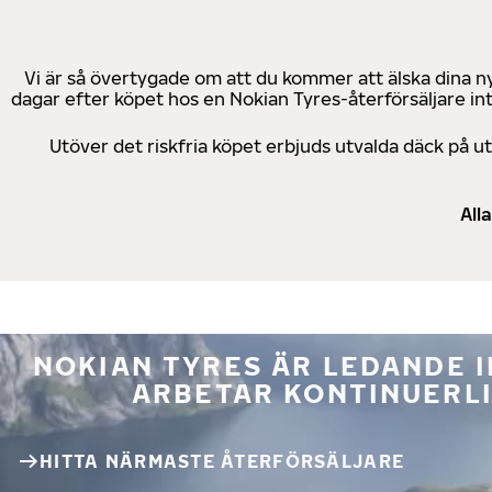
Vi är så övertygade om att du kommer att älska dina n
dagar efter köpet hos en Nokian Tyres-återförsäljare in
Utöver det riskfria köpet erbjuds utvalda däck på 
All
NOKIAN TYRES ÄR LEDANDE 
ARBETAR KONTINUERLI
HITTA NÄRMASTE ÅTERFÖRSÄLJARE