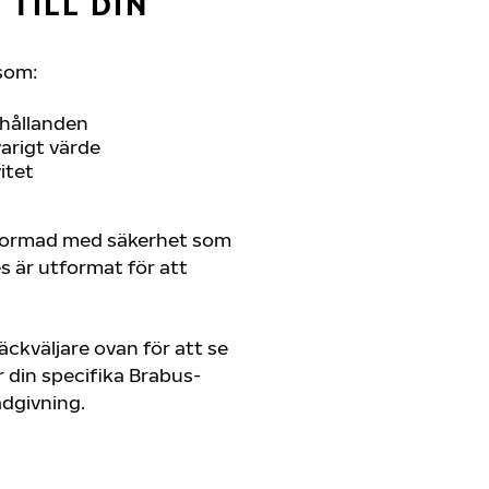
TILL DIN
som:
rhållanden
arigt värde
itet
tformad med säkerhet som
es är utformat för att
ckväljare ovan för att se
din specifika Brabus-
rådgivning.