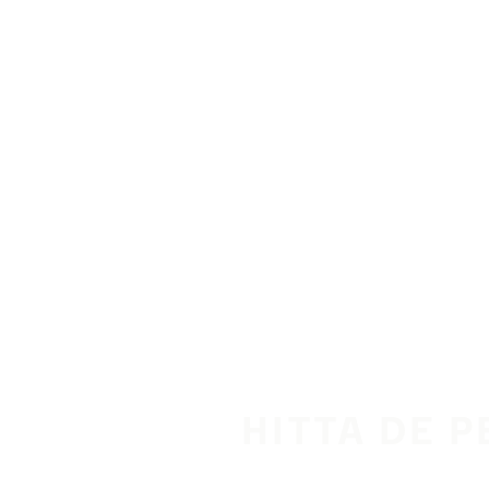
Hoppa till huvudinnehåll
Hem
HITTA DE 