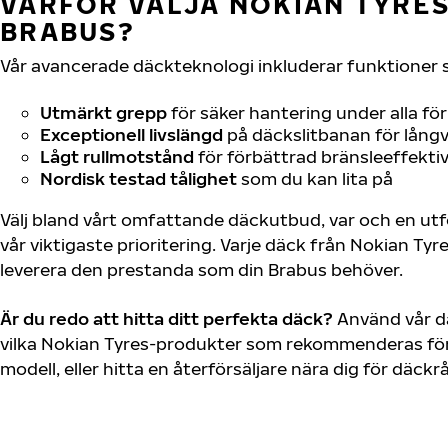
VARFÖR VÄLJA NOKIAN TYRES 
BRABUS?
Vår avancerade däckteknologi inkluderar funktioner 
Utmärkt grepp
för säker hantering under alla fö
Exceptionell livslängd
på däckslitbanan för långv
Lågt rullmotstånd
för förbättrad bränsleeffektiv
Nordisk testad tålighet
som du kan lita på
Välj bland vårt omfattande däckutbud, var och en u
vår viktigaste prioritering. Varje däck från Nokian Tyr
leverera den prestanda som din Brabus behöver.
Är du redo att hitta ditt perfekta däck?
Använd vår dä
vilka Nokian Tyres-produkter som rekommenderas för 
modell, eller hitta en återförsäljare nära dig för däck