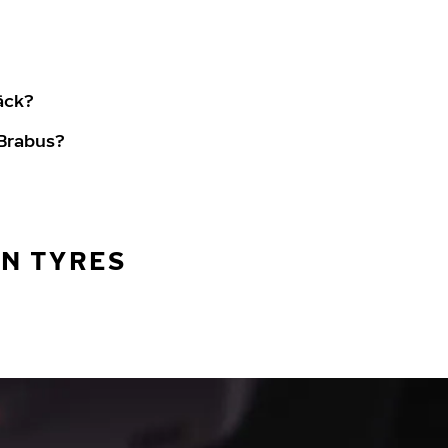
äck?
 Brabus?
AN TYRES