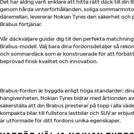
Det har aldrig varit enklare att hitta rätt däck till di
genom hårda vinterförhållanden, soliga sommarmotorv
däremellan, levererar Nokian Tyres den säkerhet och
Brabus förtjänar.
Vår däckväljare guidar dig till den perfekta matchning
Brabus-modell. Välj bara dina fordonsdetaljer så rek
och sommardäck som är konstruerade för att förbätt
beprövad finsk kvalitet och innovation.
Brabus-fordon är byggda enligt höga standarder; di
hängivenheten. Nokian Tyres bidrar med årtionden av 
säkerställa att din Brabus presterar på topp i alla väd
kompakta bilar till fullstora lastbilar och SUV:ar erb
är utformade för ditt fordons unika egenskaper.