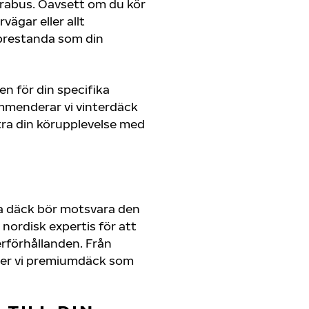
n Brabus. Oavsett om du kör
ägar eller allt
 prestanda som din
en för din specifika
ommenderar vi vinterdäck
ra din körupplevelse med
na däck bör motsvara den
nordisk expertis för att
erförhållanden. Från
juder vi premiumdäck som