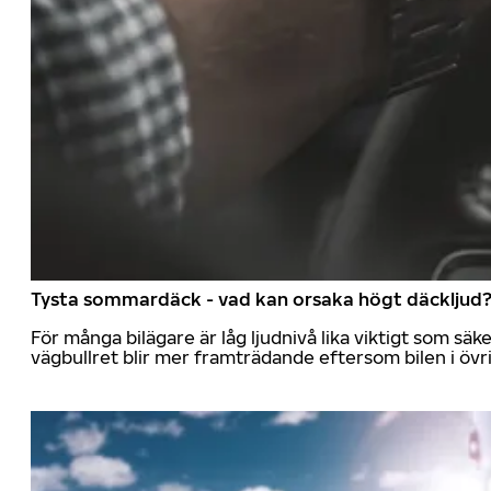
Tysta sommardäck - vad kan orsaka högt däckljud
För många bilägare är låg ljudnivå lika viktigt som sä
vägbullret blir mer framträdande eftersom bilen i övrig