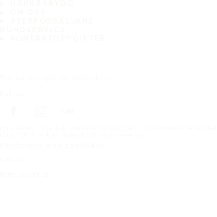
HAKKASKYDD
OM OSS
ÅTERFÖRSÄLJARE
KUNDSERVICE
KONTAKTUPPGIFTER
Prenumerera på vårt nyhetsbrev
Följ oss
Förstasidan
Däck för alla väderförhållanden
Hitta däck efter biltillv
Copyright © Nokian Tyres plc. All rights reserved.
Sekretesspolicies och tjänstevillkor
Sidkarta
Hantera cookies