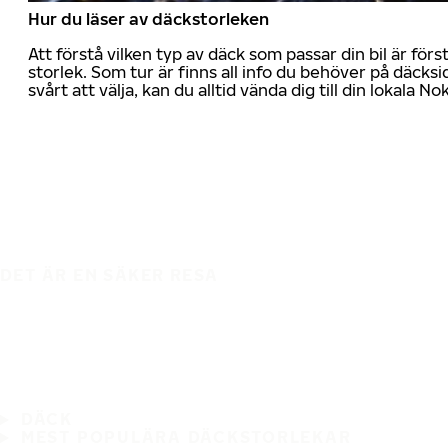
Hur du läser av däckstorleken
Att förstå vilken typ av däck som passar din bil är för
storlek. Som tur är finns all info du behöver på däcksid
svårt att välja, kan du alltid vända dig till din lokala N
DET ÄR EN SÄKER RESA
DÄCK
MEST POPULÄRA DÄCKSTORLEKAR