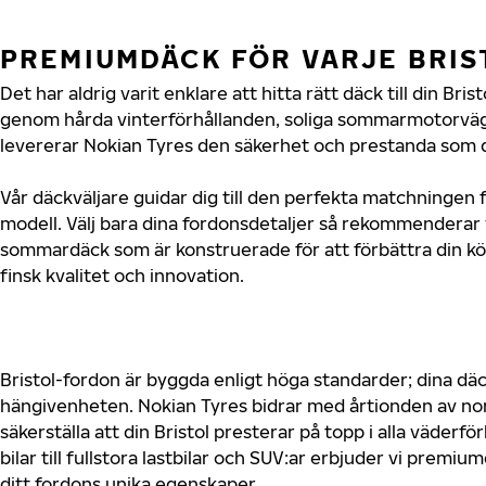
PREMIUMDÄCK FÖR VARJE BRI
Det har aldrig varit enklare att hitta rätt däck till din Bri
genom hårda vinterförhållanden, soliga sommarmotorvägar
levererar Nokian Tyres den säkerhet och prestanda som di
Vår däckväljare guidar dig till den perfekta matchningen fö
modell. Välj bara dina fordonsdetaljer så rekommenderar 
sommardäck som är konstruerade för att förbättra din 
finsk kvalitet och innovation.
Bristol-fordon är byggda enligt höga standarder; dina d
hängivenheten. Nokian Tyres bidrar med årtionden av nord
säkerställa att din Bristol presterar på topp i alla väder
bilar till fullstora lastbilar och SUV:ar erbjuder vi prem
ditt fordons unika egenskaper.