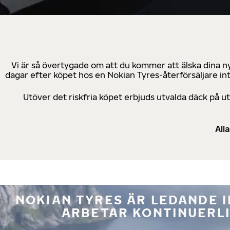
Vi är så övertygade om att du kommer att älska dina n
dagar efter köpet hos en Nokian Tyres-återförsäljare in
Utöver det riskfria köpet erbjuds utvalda däck på 
All
NOKIAN TYRES ÄR LEDANDE 
ARBETAR KONTINUERLI