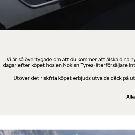
Vi är så övertygade om att du kommer att älska dina n
dagar efter köpet hos en Nokian Tyres-återförsäljare in
Utöver det riskfria köpet erbjuds utvalda däck på 
All