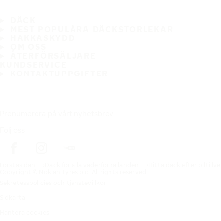
DÄCK
MEST POPULÄRA DÄCKSTORLEKAR
HAKKASKYDD
OM OSS
ÅTERFÖRSÄLJARE
KUNDSERVICE
KONTAKTUPPGIFTER
Prenumerera på vårt nyhetsbrev
Följ oss
Förstasidan
Däck för alla väderförhållanden
Hitta däck efter biltillv
Copyright © Nokian Tyres plc. All rights reserved.
Sekretesspolicies och tjänstevillkor
Sidkarta
Hantera cookies