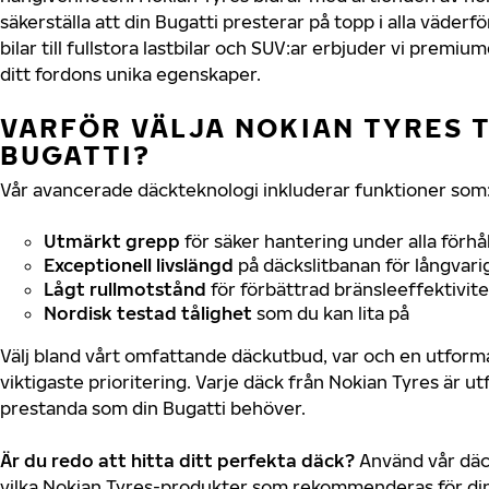
säkerställa att din Bugatti presterar på topp i alla väder
bilar till fullstora lastbilar och SUV:ar erbjuder vi prem
ditt fordons unika egenskaper.
VARFÖR VÄLJA NOKIAN TYRES T
BUGATTI?
Vår avancerade däckteknologi inkluderar funktioner som
Utmärkt grepp
för säker hantering under alla förhå
Exceptionell livslängd
på däckslitbanan för långvari
Lågt rullmotstånd
för förbättrad bränsleeffektivite
Nordisk testad tålighet
som du kan lita på
Välj bland vårt omfattande däckutbud, var och en utfor
viktigaste prioritering. Varje däck från Nokian Tyres är u
prestanda som din Bugatti behöver.
Är du redo att hitta ditt perfekta däck?
Använd vår däck
vilka Nokian Tyres-produkter som rekommenderas för din