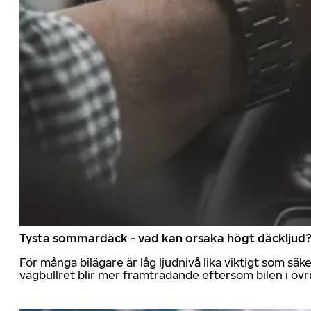
Tysta sommardäck - vad kan orsaka högt däckljud
För många bilägare är låg ljudnivå lika viktigt som sä
vägbullret blir mer framträdande eftersom bilen i övrig