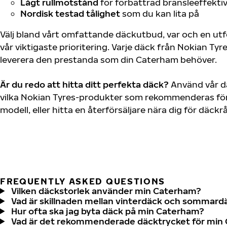
Lågt rullmotstånd
för förbättrad bränsleeffektiv
Nordisk testad tålighet
som du kan lita på
Välj bland vårt omfattande däckutbud, var och en u
vår viktigaste prioritering. Varje däck från Nokian Tyr
leverera den prestanda som din Caterham behöver.
Är du redo att hitta ditt perfekta däck?
Använd vår dä
vilka Nokian Tyres-produkter som rekommenderas för
modell, eller hitta en återförsäljare nära dig för däck
FREQUENTLY ASKED QUESTIONS
Vilken däckstorlek använder min Caterham?
Vad är skillnaden mellan vinterdäck och sommard
Hur ofta ska jag byta däck på min Caterham?
Vad är det rekommenderade däcktrycket för min