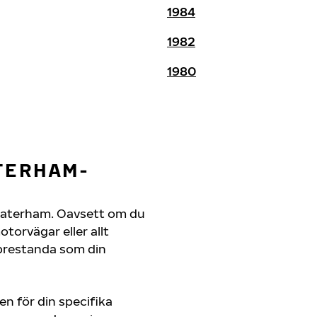
1984
1982
1980
TERHAM-
in Caterham. Oavsett om du
orvägar eller allt
 prestanda som din
en för din specifika