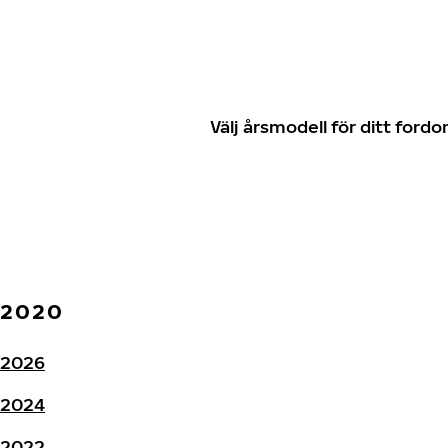
Välj årsmodell för ditt for
2020
2026
2024
2022