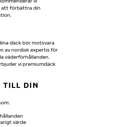
rekommenderar vi
att förbättra din
tion.
dina däck bör motsvara
 av nordisk expertis för
lla väderförhållanden.
r erbjuder vi premiumdäck
TILL DIN
som:
rhållanden
arigt värde