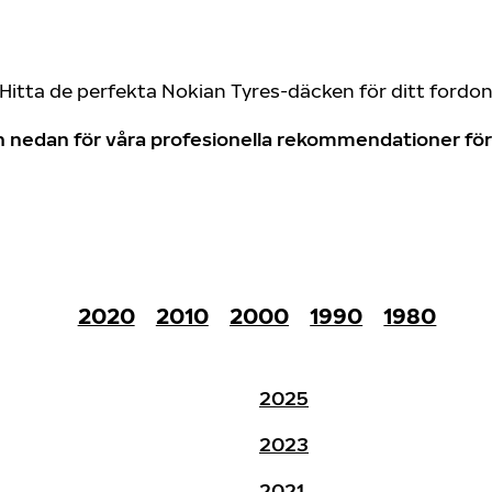
Hitta de perfekta Nokian Tyres-däcken för ditt fordo
don nedan för våra profesionella rekommendationer f
2020
2010
2000
1990
1980
2025
2023
2021