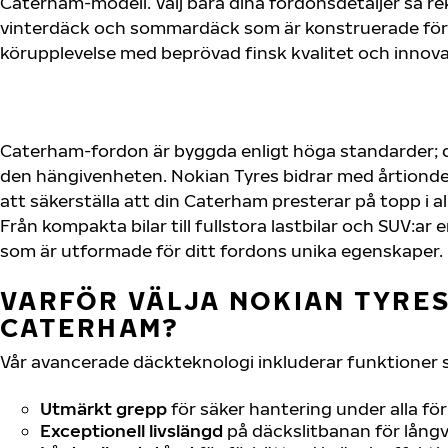
Caterham-modell. Välj bara dina fordonsdetaljer så 
vinterdäck och sommardäck som är konstruerade för 
körupplevelse med beprövad finsk kvalitet och innova
Caterham-fordon är byggda enligt höga standarder; 
den hängivenheten. Nokian Tyres bidrar med årtionden
att säkerställa att din Caterham presterar på topp i a
Från kompakta bilar till fullstora lastbilar och SUV:a
som är utformade för ditt fordons unika egenskaper.
VARFÖR VÄLJA NOKIAN TYRES 
CATERHAM?
Vår avancerade däckteknologi inkluderar funktioner 
Utmärkt grepp
för säker hantering under alla fö
Exceptionell livslängd
på däckslitbanan för långv