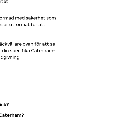
itet
tformad med säkerhet som
es är utformat för att
ckväljare ovan för att se
 din specifika Caterham-
rådgivning.
äck?
 Caterham?