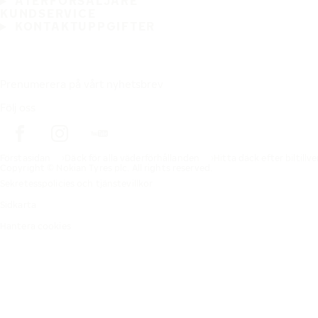
ÅTERFÖRSÄLJARE
KUNDSERVICE
KONTAKTUPPGIFTER
Prenumerera på vårt nyhetsbrev
Följ oss
Förstasidan
Däck för alla väderförhållanden
Hitta däck efter biltillv
Copyright © Nokian Tyres plc. All rights reserved.
Sekretesspolicies och tjänstevillkor
Sidkarta
Hantera cookies