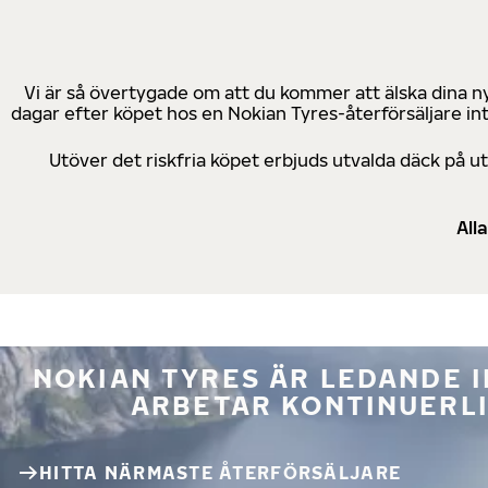
Vi är så övertygade om att du kommer att älska dina n
dagar efter köpet hos en Nokian Tyres-återförsäljare in
Utöver det riskfria köpet erbjuds utvalda däck på 
All
NOKIAN TYRES ÄR LEDANDE 
ARBETAR KONTINUERLI
HITTA NÄRMASTE ÅTERFÖRSÄLJARE