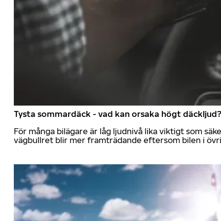
Tysta sommardäck - vad kan orsaka högt däckljud
För många bilägare är låg ljudnivå lika viktigt som sä
vägbullret blir mer framträdande eftersom bilen i övrig