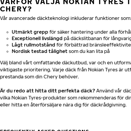
VARFÖR VÄLJA NOKIAN TYRES T
CHERY?
Vår avancerade däckteknologi inkluderar funktioner som
Utmärkt grepp
för säker hantering under alla förhå
Exceptionell livslängd
på däckslitbanan för långvari
Lågt rullmotstånd
för förbättrad bränsleeffektivite
Nordisk testad tålighet
som du kan lita på
Välj bland vårt omfattande däckutbud, var och en utfor
viktigaste prioritering. Varje däck från Nokian Tyres är u
prestanda som din Chery behöver.
Är du redo att hitta ditt perfekta däck?
Använd vår däck
vilka Nokian Tyres-produkter som rekommenderas för din
eller hitta en återförsäljare nära dig för däckrådgivning.