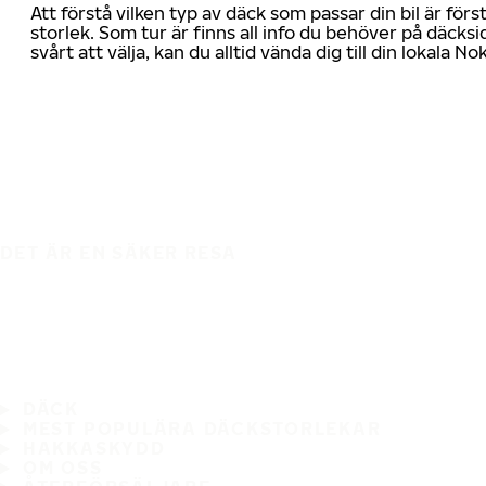
Att förstå vilken typ av däck som passar din bil är för
storlek. Som tur är finns all info du behöver på däcksid
svårt att välja, kan du alltid vända dig till din lokala N
DET ÄR EN SÄKER RESA
DÄCK
MEST POPULÄRA DÄCKSTORLEKAR
HAKKASKYDD
OM OSS