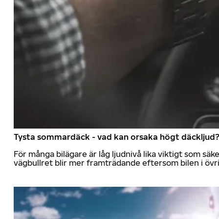
Tysta sommardäck - vad kan orsaka högt däckljud
För många bilägare är låg ljudnivå lika viktigt som sä
vägbullret blir mer framträdande eftersom bilen i övrig