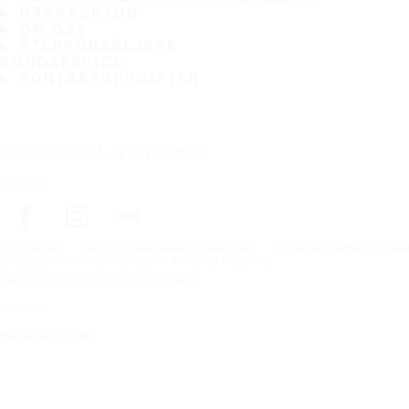
HAKKASKYDD
OM OSS
ÅTERFÖRSÄLJARE
KUNDSERVICE
KONTAKTUPPGIFTER
Prenumerera på vårt nyhetsbrev
Följ oss
Förstasidan
Däck för alla väderförhållanden
Hitta däck efter biltillv
Copyright © Nokian Tyres plc. All rights reserved.
Sekretesspolicies och tjänstevillkor
Sidkarta
Hantera cookies