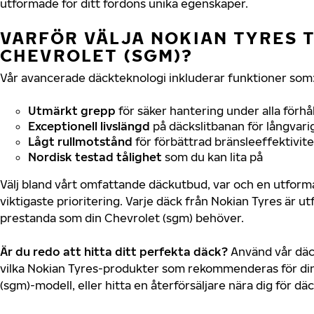
utformade för ditt fordons unika egenskaper.
VARFÖR VÄLJA NOKIAN TYRES T
CHEVROLET (SGM)?
Vår avancerade däckteknologi inkluderar funktioner som
Utmärkt grepp
för säker hantering under alla förhå
Exceptionell livslängd
på däckslitbanan för långvari
Lågt rullmotstånd
för förbättrad bränsleeffektivite
Nordisk testad tålighet
som du kan lita på
Välj bland vårt omfattande däckutbud, var och en utfor
viktigaste prioritering. Varje däck från Nokian Tyres är u
prestanda som din Chevrolet (sgm) behöver.
Är du redo att hitta ditt perfekta däck?
Använd vår däck
vilka Nokian Tyres-produkter som rekommenderas för din
(sgm)-modell, eller hitta en återförsäljare nära dig för d