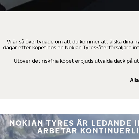
Vi är så övertygade om att du kommer att älska dina n
dagar efter köpet hos en Nokian Tyres-återförsäljare in
Utöver det riskfria köpet erbjuds utvalda däck på 
All
NOKIAN TYRES ÄR LEDANDE 
ARBETAR KONTINUERLI