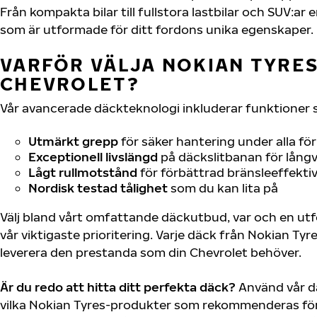
Från kompakta bilar till fullstora lastbilar och SUV:a
som är utformade för ditt fordons unika egenskaper.
VARFÖR VÄLJA NOKIAN TYRES 
CHEVROLET?
Vår avancerade däckteknologi inkluderar funktioner 
Utmärkt grepp
för säker hantering under alla fö
Exceptionell livslängd
på däckslitbanan för långv
Lågt rullmotstånd
för förbättrad bränsleeffektiv
Nordisk testad tålighet
som du kan lita på
Välj bland vårt omfattande däckutbud, var och en u
vår viktigaste prioritering. Varje däck från Nokian Tyr
leverera den prestanda som din Chevrolet behöver.
Är du redo att hitta ditt perfekta däck?
Använd vår dä
vilka Nokian Tyres-produkter som rekommenderas för 