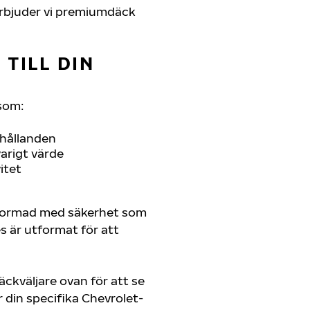
r erbjuder vi premiumdäck
TILL DIN
som:
rhållanden
arigt värde
itet
tformad med säkerhet som
es är utformat för att
ckväljare ovan för att se
din specifika Chevrolet-