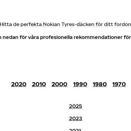
Hitta de perfekta Nokian Tyres-däcken för ditt fordo
don nedan för våra profesionella rekommendationer f
2020
2010
2000
1990
1980
1970
2025
2023
2021