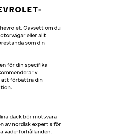
EVROLET-
n Chevrolet. Oavsett om du
orvägar eller allt
 prestanda som din
en för din specifika
rekommenderar vi
att förbättra din
tion.
dina däck bör motsvara
 av nordisk expertis för
lla väderförhållanden.