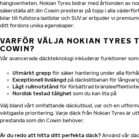
hängivenheten. Nokian Tyres bidrar med årtionden av nord
säkerställa att din Cowin presterar på topp i alla väderf
bilar till fullstora lastbilar och SUV:ar erbjuder vi prem
ditt fordons unika egenskaper.
VARFÖR VÄLJA NOKIAN TYRES T
COWIN?
Vår avancerade däckteknologi inkluderar funktioner som
Utmärkt grepp
för säker hantering under alla förhå
Exceptionell livslängd
på däckslitbanan för långvari
Lågt rullmotstånd
för förbättrad bränsleeffektivite
Nordisk testad tålighet
som du kan lita på
Välj bland vårt omfattande däckutbud, var och en utfor
viktigaste prioritering. Varje däck från Nokian Tyres är u
prestanda som din Cowin behöver.
Är du redo att hitta ditt perfekta däck?
Använd vår däck