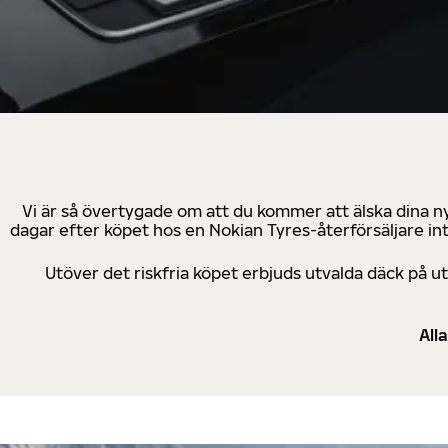
Vi är så övertygade om att du kommer att älska dina n
dagar efter köpet hos en Nokian Tyres-återförsäljare in
Utöver det riskfria köpet erbjuds utvalda däck på 
All