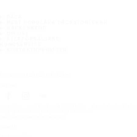
DÄCK
MEST POPULÄRA DÄCKSTORLEKAR
HAKKASKYDD
OM OSS
ÅTERFÖRSÄLJARE
KUNDSERVICE
KONTAKTUPPGIFTER
Prenumerera på vårt nyhetsbrev
Följ oss
Förstasidan
Däck för alla väderförhållanden
Hitta däck efter biltillv
Copyright © Nokian Tyres plc. All rights reserved.
Sekretesspolicies och tjänstevillkor
Sidkarta
Hantera cookies