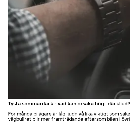
Tysta sommardäck - vad kan orsaka högt däckljud
För många bilägare är låg ljudnivå lika viktigt som sä
vägbullret blir mer framträdande eftersom bilen i övrig