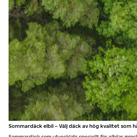
Sommardäck elbil – Välj däck av hög kvalitet som hå
Sommardäck som utvecklats speciellt för elbilar mins