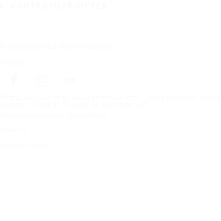
KONTAKTUPPGIFTER
Prenumerera på vårt nyhetsbrev
Följ oss
Förstasidan
Däck för alla väderförhållanden
Hitta däck efter biltillv
Copyright © Nokian Tyres plc. All rights reserved.
Sekretesspolicies och tjänstevillkor
Sidkarta
Hantera cookies