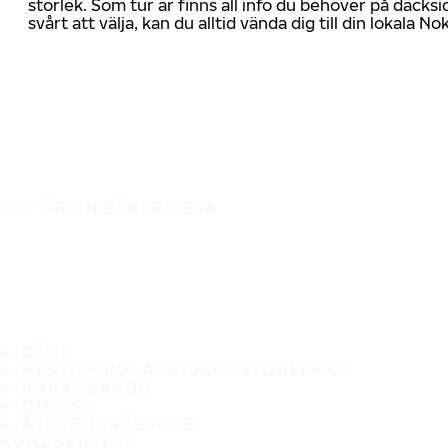
storlek. Som tur är finns all info du behöver på däcksid
svårt att välja, kan du alltid vända dig till din lokala N
DET ÄR EN SÄKER RESA
DÄCK
MEST POPULÄRA DÄCKSTORLEKAR
HAKKASKYDD
OM OSS
ÅTERFÖRSÄLJARE
KUNDSERVICE