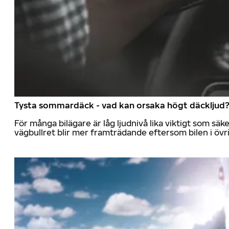
Tysta sommardäck - vad kan orsaka högt däckljud
För många bilägare är låg ljudnivå lika viktigt som sä
vägbullret blir mer framträdande eftersom bilen i övrig