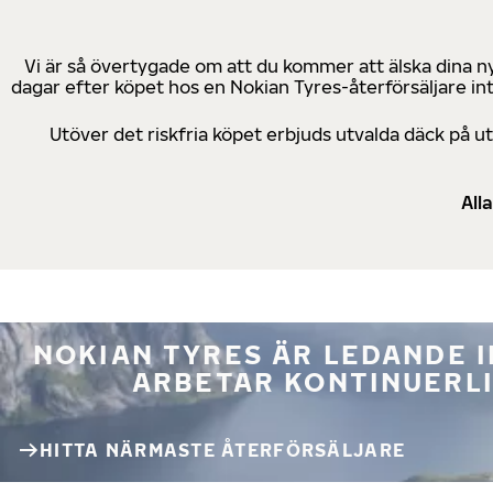
Vi är så övertygade om att du kommer att älska dina n
dagar efter köpet hos en Nokian Tyres-återförsäljare in
Utöver det riskfria köpet erbjuds utvalda däck på 
All
NOKIAN TYRES ÄR LEDANDE 
ARBETAR KONTINUERLI
HITTA NÄRMASTE ÅTERFÖRSÄLJARE