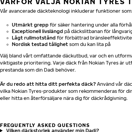
VARFÖR VÄLJA NOKIAN TYRES T
Vår avancerade däckteknologi inkluderar funktioner som
Utmärkt grepp
för säker hantering under alla förhå
Exceptionell livslängd
på däckslitbanan för långvari
Lågt rullmotstånd
för förbättrad bränsleeffektivite
Nordisk testad tålighet
som du kan lita på
Välj bland vårt omfattande däckutbud, var och en utfor
viktigaste prioritering. Varje däck från Nokian Tyres är u
prestanda som din Dadi behöver.
Är du redo att hitta ditt perfekta däck?
Använd vår däck
vilka Nokian Tyres-produkter som rekommenderas för din
eller hitta en återförsäljare nära dig för däckrådgivning.
FREQUENTLY ASKED QUESTIONS
Vilken däckstorlek använder min Dadi?