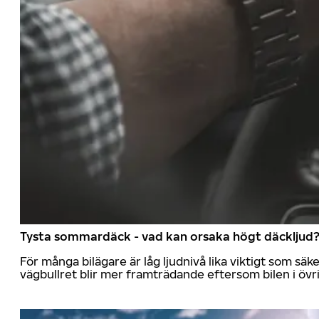
Tysta sommardäck - vad kan orsaka högt däckljud
För många bilägare är låg ljudnivå lika viktigt som sä
vägbullret blir mer framträdande eftersom bilen i övrig