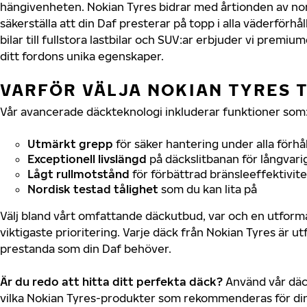
hängivenheten. Nokian Tyres bidrar med årtionden av nord
säkerställa att din Daf presterar på topp i alla väderförh
bilar till fullstora lastbilar och SUV:ar erbjuder vi prem
ditt fordons unika egenskaper.
VARFÖR VÄLJA NOKIAN TYRES T
Vår avancerade däckteknologi inkluderar funktioner som
Utmärkt grepp
för säker hantering under alla förhå
Exceptionell livslängd
på däckslitbanan för långvari
Lågt rullmotstånd
för förbättrad bränsleeffektivite
Nordisk testad tålighet
som du kan lita på
Välj bland vårt omfattande däckutbud, var och en utfor
viktigaste prioritering. Varje däck från Nokian Tyres är u
prestanda som din Daf behöver.
Är du redo att hitta ditt perfekta däck?
Använd vår däck
vilka Nokian Tyres-produkter som rekommenderas för din