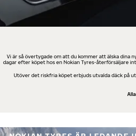
Vi är så övertygade om att du kommer att älska dina n
dagar efter köpet hos en Nokian Tyres-återförsäljare in
Utöver det riskfria köpet erbjuds utvalda däck på 
All
NOKIAN TYRES ÄR LEDANDE 