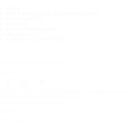
DÄCK
MEST POPULÄRA DÄCKSTORLEKAR
HAKKASKYDD
OM OSS
ÅTERFÖRSÄLJARE
KUNDSERVICE
KONTAKTUPPGIFTER
Prenumerera på vårt nyhetsbrev
Följ oss
Förstasidan
Däck för alla väderförhållanden
Hitta däck efter biltillv
Copyright © Nokian Tyres plc. All rights reserved.
Sekretesspolicies och tjänstevillkor
Sidkarta
Hantera cookies