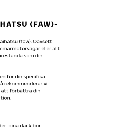
HATSU (FAW)-
 Daihatsu (faw). Oavsett
mmarmotorvägar eller allt
 prestanda som din
en för din specifika
 så rekommenderar vi
att förbättra din
tion.
er; dina däck bör