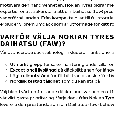
motsvara den hängivenheten. Nokian Tyres bidrar me
expertis för att säkerställa att din Daihatsu (faw) pres
väderförhållanden. Från kompakta bilar till fullstora l
erbjuder vi premiumdäck som är utformade för ditt f
VARFÖR VÄLJA NOKIAN TYRES 
DAIHATSU (FAW)?
Vår avancerade däckteknologi inkluderar funktioner 
Utmärkt grepp
för säker hantering under alla fö
Exceptionell livslängd
på däckslitbanan för långv
Lågt rullmotstånd
för förbättrad bränsleeffektiv
Nordisk testad tålighet
som du kan lita på
Välj bland vårt omfattande däckutbud, var och en u
vår viktigaste prioritering. Varje däck från Nokian Tyr
leverera den prestanda som din Daihatsu (faw) behöve