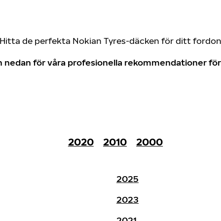
Hitta de perfekta Nokian Tyres-däcken för ditt fordo
don nedan för våra profesionella rekommendationer f
2020
2010
2000
2025
2023
2021