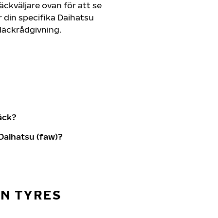
ckväljare ovan för att se
din specifika Daihatsu
r däckrådgivning.
äck?
Daihatsu (faw)?
AN TYRES