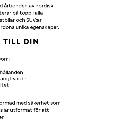
d årtionden av nordisk
terar på topp i alla
astbilar och SUV:ar
ordons unika egenskaper.
TILL DIN
som:
rhållanden
arigt värde
itet
tformad med säkerhet som
es är utformat för att
r.