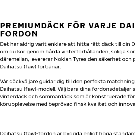
PREMIUMDÄCK FÖR VARJE DAI
FORDON
Det har aldrig varit enklare att hitta rätt däck till din
om du kör genom hårda vinterförhållanden, soliga so
däremellan, levererar Nokian Tyres den säkerhet och
Daihatsu (faw) förtjänar.
Vår däckväljare guidar dig till den perfekta matchning
Daihatsu (faw)-modell. Välj bara dina fordonsdetaljer
vinterdäck och sommardäck som är konstruerade för 
körupplevelse med beprövad finsk kvalitet och innova
Daihatsu (faw)-fordon är byggda enligt höga standard