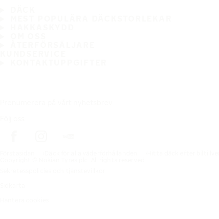
DÄCK
MEST POPULÄRA DÄCKSTORLEKAR
HAKKASKYDD
OM OSS
ÅTERFÖRSÄLJARE
KUNDSERVICE
KONTAKTUPPGIFTER
Prenumerera på vårt nyhetsbrev
Följ oss
Förstasidan
Däck för alla väderförhållanden
Hitta däck efter biltillv
Copyright © Nokian Tyres plc. All rights reserved.
Sekretesspolicies och tjänstevillkor
Sidkarta
Hantera cookies