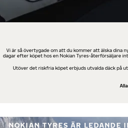
Vi är så övertygade om att du kommer att älska dina n
dagar efter köpet hos en Nokian Tyres-återförsäljare in
Utöver det riskfria köpet erbjuds utvalda däck på 
All
NOKIAN TYRES ÄR LEDANDE 