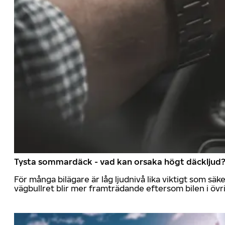
Tysta sommardäck - vad kan orsaka högt däckljud
För många bilägare är låg ljudnivå lika viktigt som sä
vägbullret blir mer framträdande eftersom bilen i övrig