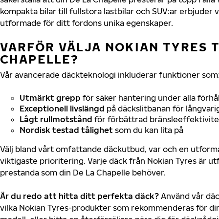
kompakta bilar till fullstora lastbilar och SUV:ar erbjude
utformade för ditt fordons unika egenskaper.
VARFÖR VÄLJA NOKIAN TYRES T
CHAPELLE?
Vår avancerade däckteknologi inkluderar funktioner som
Utmärkt grepp
för säker hantering under alla förhå
Exceptionell livslängd
på däckslitbanan för långvari
Lågt rullmotstånd
för förbättrad bränsleeffektivite
Nordisk testad tålighet
som du kan lita på
Välj bland vårt omfattande däckutbud, var och en utfor
viktigaste prioritering. Varje däck från Nokian Tyres är u
prestanda som din De La Chapelle behöver.
Är du redo att hitta ditt perfekta däck?
Använd vår däck
vilka Nokian Tyres-produkter som rekommenderas för din