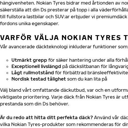
hängivenheten. Nokian Tyres bidrar med årtionden av nord
säkerställa att din Ds presterar på topp i alla väderförhå
till fullstora lastbilar och SUV:ar erbjuder vi premiumdäc
fordons unika egenskaper.
VARFÖR VÄLJA NOKIAN TYRES T
Vår avancerade däckteknologi inkluderar funktioner som
Utmärkt grepp
för säker hantering under alla förhå
Exceptionell livslängd
på däckslitbanan för långvari
Lågt rullmotstånd
för förbättrad bränsleeffektivite
Nordisk testad tålighet
som du kan lita på
Välj bland vårt omfattande däckutbud, var och en utfor
viktigaste prioritering. Varje däck från Nokian Tyres är u
prestanda som din Ds behöver.
Är du redo att hitta ditt perfekta däck?
Använd vår däck
vilka Nokian Tyres-produkter som rekommenderas för din 