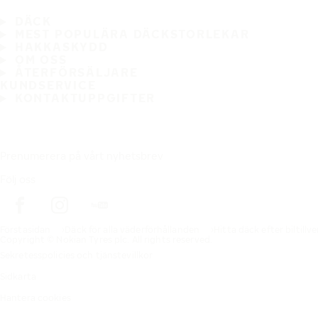
DÄCK
MEST POPULÄRA DÄCKSTORLEKAR
HAKKASKYDD
OM OSS
ÅTERFÖRSÄLJARE
KUNDSERVICE
KONTAKTUPPGIFTER
Prenumerera på vårt nyhetsbrev
Följ oss
Förstasidan
Däck för alla väderförhållanden
Hitta däck efter biltillv
Copyright © Nokian Tyres plc. All rights reserved.
Sekretesspolicies och tjänstevillkor
Sidkarta
Hantera cookies