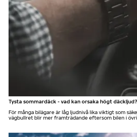
Tysta sommardäck - vad kan orsaka högt däckljud
För många bilägare är låg ljudnivå lika viktigt som sä
vägbullret blir mer framträdande eftersom bilen i övrig