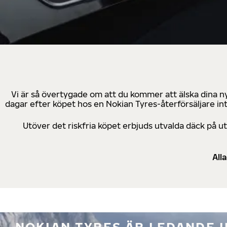
Vi är så övertygade om att du kommer att älska dina n
dagar efter köpet hos en Nokian Tyres-återförsäljare in
Utöver det riskfria köpet erbjuds utvalda däck på 
All
NOKIAN TYRES ÄR LEDANDE 