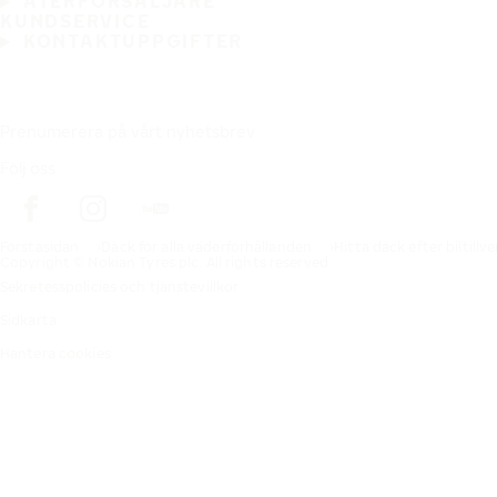
ÅTERFÖRSÄLJARE
KUNDSERVICE
KONTAKTUPPGIFTER
Prenumerera på vårt nyhetsbrev
Följ oss
Förstasidan
Däck för alla väderförhållanden
Hitta däck efter biltillv
Copyright © Nokian Tyres plc. All rights reserved.
Sekretesspolicies och tjänstevillkor
Sidkarta
Hantera cookies