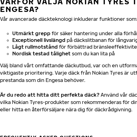
VARFÖR VÄLJA NOKIAN TYRES T
ENGESA?
Vår avancerade däckteknologi inkluderar funktioner som
Utmärkt grepp
för säker hantering under alla förhå
Exceptionell livslängd
på däckslitbanan för långvari
Lågt rullmotstånd
för förbättrad bränsleeffektivite
Nordisk testad tålighet
som du kan lita på
Välj bland vårt omfattande däckutbud, var och en utfor
viktigaste prioritering. Varje däck från Nokian Tyres är u
prestanda som din Engesa behöver.
Är du redo att hitta ditt perfekta däck?
Använd vår däck
vilka Nokian Tyres-produkter som rekommenderas för din
eller hitta en återförsäljare nära dig för däckrådgivning.