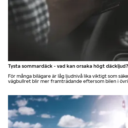
Tysta sommardäck - vad kan orsaka högt däckljud
För många bilägare är låg ljudnivå lika viktigt som sä
vägbullret blir mer framträdande eftersom bilen i övrig