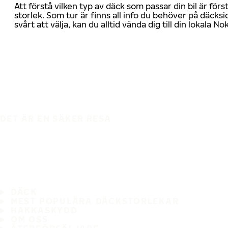
Att förstå vilken typ av däck som passar din bil är för
storlek. Som tur är finns all info du behöver på däcksid
svårt att välja, kan du alltid vända dig till din lokala N
DET ÄR EN SÄKER RESA
DÄCK
MEST POPULÄRA DÄCKSTORLEKAR
HAKKASKYDD
OM OSS