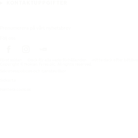
KONTAKTUPPGIFTER
Prenumerera på vårt nyhetsbrev
Följ oss
Förstasidan
Däck för alla väderförhållanden
Hitta däck efter biltillv
Copyright © Nokian Tyres plc. All rights reserved.
Sekretesspolicies och tjänstevillkor
Sidkarta
Hantera cookies