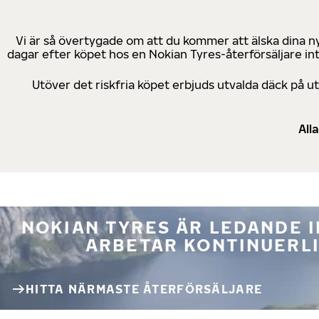
Vi är så övertygade om att du kommer att älska dina n
dagar efter köpet hos en Nokian Tyres-återförsäljare in
Utöver det riskfria köpet erbjuds utvalda däck på 
All
NOKIAN TYRES ÄR LEDANDE 
ARBETAR KONTINUERLI
HITTA NÄRMASTE ÅTERFÖRSÄLJARE