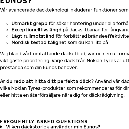
EUNOS?
Vår avancerade däckteknologi inkluderar funktioner som
Utmärkt grepp
för säker hantering under alla förhå
Exceptionell livslängd
på däckslitbanan för långvari
Lågt rullmotstånd
för förbättrad bränsleeffektivite
Nordisk testad tålighet
som du kan lita på
Välj bland vårt omfattande däckutbud, var och en utfor
viktigaste prioritering. Varje däck från Nokian Tyres är u
prestanda som din Eunos behöver.
Är du redo att hitta ditt perfekta däck?
Använd vår däck
vilka Nokian Tyres-produkter som rekommenderas för din
eller hitta en återförsäljare nära dig för däckrådgivning.
FREQUENTLY ASKED QUESTIONS
Vilken däckstorlek använder min Eunos?