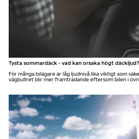
Tysta sommardäck - vad kan orsaka högt däckljud
För många bilägare är låg ljudnivå lika viktigt som sä
vägbullret blir mer framträdande eftersom bilen i övrig