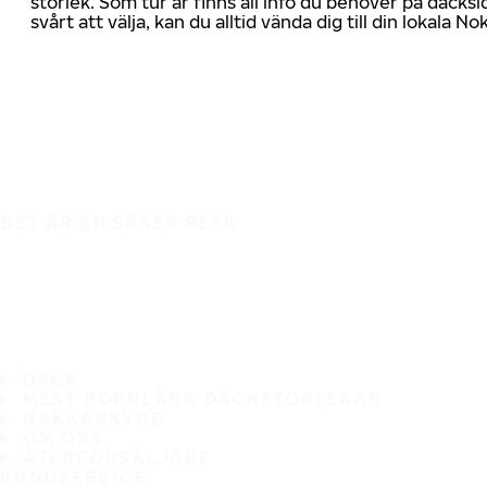
storlek. Som tur är finns all info du behöver på däcksid
svårt att välja, kan du alltid vända dig till din lokala N
DET ÄR EN SÄKER RESA
DÄCK
MEST POPULÄRA DÄCKSTORLEKAR
HAKKASKYDD
OM OSS
ÅTERFÖRSÄLJARE
KUNDSERVICE