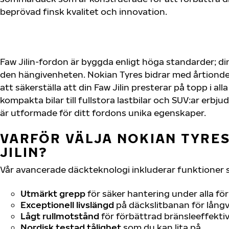
beprövad finsk kvalitet och innovation.
Faw Jilin-fordon är byggda enligt höga standarder; d
den hängivenheten. Nokian Tyres bidrar med årtionden
att säkerställa att din Faw Jilin presterar på topp i al
kompakta bilar till fullstora lastbilar och SUV:ar erb
är utformade för ditt fordons unika egenskaper.
VARFÖR VÄLJA NOKIAN TYRES
JILIN?
Vår avancerade däckteknologi inkluderar funktioner 
Utmärkt grepp
för säker hantering under alla fö
Exceptionell livslängd
på däckslitbanan för långv
Lågt rullmotstånd
för förbättrad bränsleeffektiv
Nordisk testad tålighet
som du kan lita på