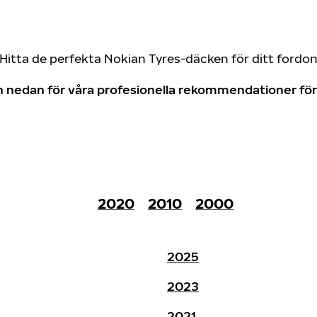
Hitta de perfekta Nokian Tyres-däcken för ditt fordo
don nedan för våra profesionella rekommendationer f
2020
2010
2000
2025
2023
2021