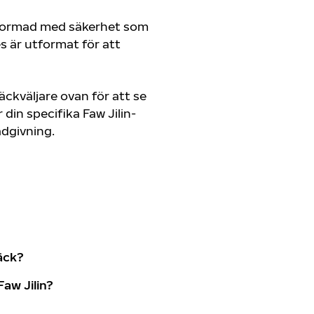
tformad med säkerhet som
es är utformat för att
ckväljare ovan för att se
in specifika Faw Jilin-
rådgivning.
äck?
aw Jilin?