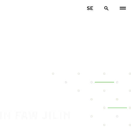
SE
N FAW JILIN