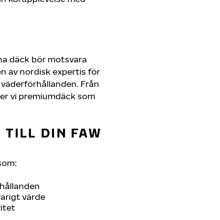
ina däck bör motsvara
 av nordisk expertis för
la väderförhållanden. Från
juder vi premiumdäck som
 TILL DIN FAW
som:
rhållanden
arigt värde
itet