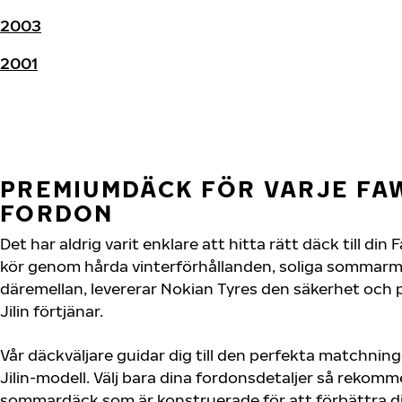
2003
2001
PREMIUMDÄCK FÖR VARJE FAW
FORDON
Det har aldrig varit enklare att hitta rätt däck till din
kör genom hårda vinterförhållanden, soliga sommarmot
däremellan, levererar Nokian Tyres den säkerhet och
Jilin förtjänar.
Vår däckväljare guidar dig till den perfekta matchning
Jilin-modell. Välj bara dina fordonsdetaljer så rekom
sommardäck som är konstruerade för att förbättra d