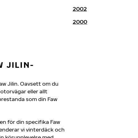
2002
2000
 JILIN-
 Faw Jilin. Oavsett om du
orvägar eller allt
 prestanda som din Faw
en för din specifika Faw
menderar vi vinterdäck och
in körupplevelse med