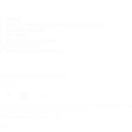
DÄCK
MEST POPULÄRA DÄCKSTORLEKAR
HAKKASKYDD
OM OSS
ÅTERFÖRSÄLJARE
KUNDSERVICE
KONTAKTUPPGIFTER
Prenumerera på vårt nyhetsbrev
Följ oss
Förstasidan
Däck för alla väderförhållanden
Hitta däck efter biltillv
Copyright © Nokian Tyres plc. All rights reserved.
Sekretesspolicies och tjänstevillkor
Sidkarta