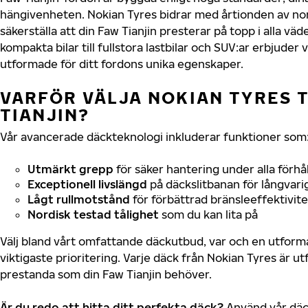
hängivenheten. Nokian Tyres bidrar med årtionden av nord
säkerställa att din Faw Tianjin presterar på topp i alla vä
kompakta bilar till fullstora lastbilar och SUV:ar erbjude
utformade för ditt fordons unika egenskaper.
VARFÖR VÄLJA NOKIAN TYRES T
TIANJIN?
Vår avancerade däckteknologi inkluderar funktioner som
Utmärkt grepp
för säker hantering under alla förhå
Exceptionell livslängd
på däckslitbanan för långvari
Lågt rullmotstånd
för förbättrad bränsleeffektivite
Nordisk testad tålighet
som du kan lita på
Välj bland vårt omfattande däckutbud, var och en utfor
viktigaste prioritering. Varje däck från Nokian Tyres är u
prestanda som din Faw Tianjin behöver.
Är du redo att hitta ditt perfekta däck?
Använd vår däck