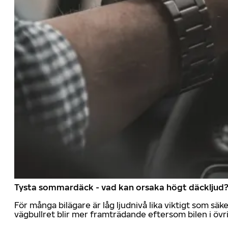
Tysta sommardäck - vad kan orsaka högt däckljud
För många bilägare är låg ljudnivå lika viktigt som sä
vägbullret blir mer framträdande eftersom bilen i övrig