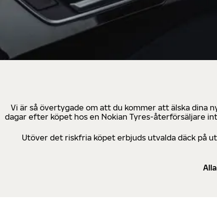
Vi är så övertygade om att du kommer att älska dina n
dagar efter köpet hos en Nokian Tyres-återförsäljare in
Utöver det riskfria köpet erbjuds utvalda däck på 
All