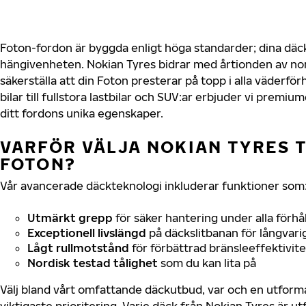
Foton-fordon är byggda enligt höga standarder; dina dä
hängivenheten. Nokian Tyres bidrar med årtionden av nord
säkerställa att din Foton presterar på topp i alla väderf
bilar till fullstora lastbilar och SUV:ar erbjuder vi prem
ditt fordons unika egenskaper.
VARFÖR VÄLJA NOKIAN TYRES T
FOTON?
Vår avancerade däckteknologi inkluderar funktioner som
Utmärkt grepp
för säker hantering under alla förhå
Exceptionell livslängd
på däckslitbanan för långvari
Lågt rullmotstånd
för förbättrad bränsleeffektivite
Nordisk testad tålighet
som du kan lita på
Välj bland vårt omfattande däckutbud, var och en utfor
viktigaste prioritering. Varje däck från Nokian Tyres är u