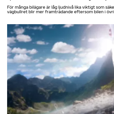
För många bilägare är låg ljudnivå lika viktigt som sä
vägbullret blir mer framträdande eftersom bilen i övrig