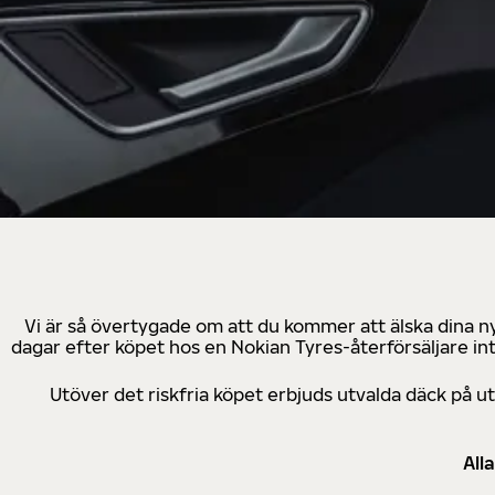
Vi är så övertygade om att du kommer att älska dina n
dagar efter köpet hos en Nokian Tyres-återförsäljare in
Utöver det riskfria köpet erbjuds utvalda däck på 
All