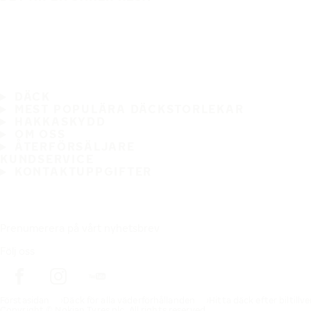
DÄCK
MEST POPULÄRA DÄCKSTORLEKAR
HAKKASKYDD
OM OSS
ÅTERFÖRSÄLJARE
KUNDSERVICE
KONTAKTUPPGIFTER
Prenumerera på vårt nyhetsbrev
Följ oss
Förstasidan
Däck för alla väderförhållanden
Hitta däck efter biltillv
Copyright © Nokian Tyres plc. All rights reserved.