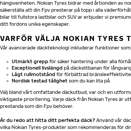
hängivenheten. Nokian Tyres bidrar med årtionden av nord
säkerställa att din Fpv presterar på topp i alla väderförh
bilar till fullstora lastbilar och SUV:ar erbjuder vi prem
ditt fordons unika egenskaper.
VARFÖR VÄLJA NOKIAN TYRES T
Vår avancerade däckteknologi inkluderar funktioner som
Utmärkt grepp
för säker hantering under alla förhå
Exceptionell livslängd
på däckslitbanan för långvari
Lågt rullmotstånd
för förbättrad bränsleeffektivite
Nordisk testad tålighet
som du kan lita på
Välj bland vårt omfattande däckutbud, var och en utfor
viktigaste prioritering. Varje däck från Nokian Tyres är u
prestanda som din Fpv behöver.
Är du redo att hitta ditt perfekta däck?
Använd vår däck
vilka Nokian Tyres-produkter som rekommenderas för din