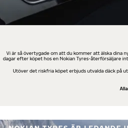
Vi är så övertygade om att du kommer att älska dina n
dagar efter köpet hos en Nokian Tyres-återförsäljare in
Utöver det riskfria köpet erbjuds utvalda däck på 
All
NOKIAN TYRES ÄR LEDANDE 