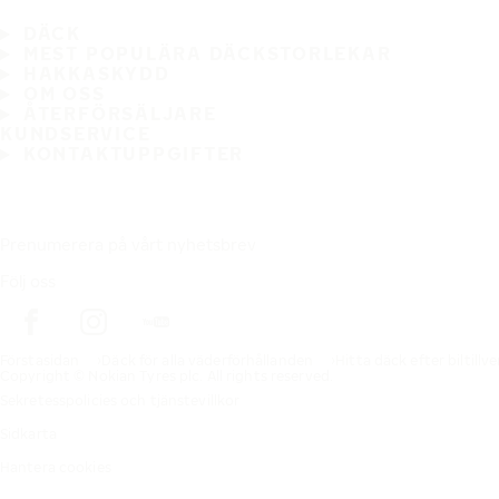
DÄCK
MEST POPULÄRA DÄCKSTORLEKAR
HAKKASKYDD
OM OSS
ÅTERFÖRSÄLJARE
KUNDSERVICE
KONTAKTUPPGIFTER
Prenumerera på vårt nyhetsbrev
Följ oss
Förstasidan
Däck för alla väderförhållanden
Hitta däck efter biltillv
Copyright © Nokian Tyres plc. All rights reserved.
Sekretesspolicies och tjänstevillkor
Sidkarta
Hantera cookies