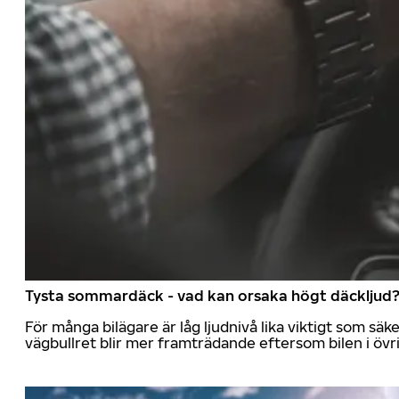
Tysta sommardäck - vad kan orsaka högt däckljud
För många bilägare är låg ljudnivå lika viktigt som sä
vägbullret blir mer framträdande eftersom bilen i övrig