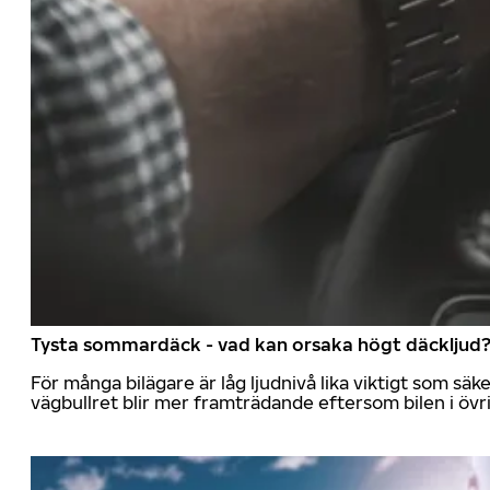
Tysta sommardäck - vad kan orsaka högt däckljud
För många bilägare är låg ljudnivå lika viktigt som sä
vägbullret blir mer framträdande eftersom bilen i övrig