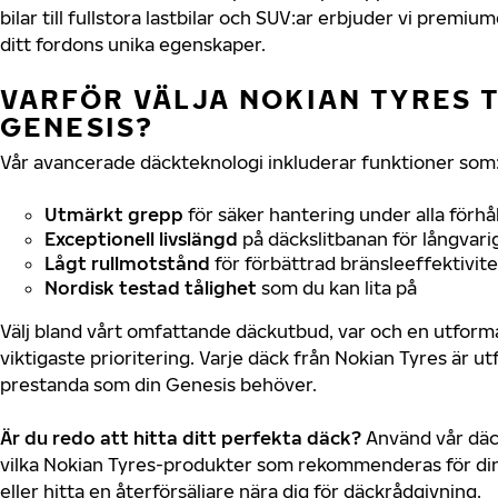
bilar till fullstora lastbilar och SUV:ar erbjuder vi prem
ditt fordons unika egenskaper.
VARFÖR VÄLJA NOKIAN TYRES T
GENESIS?
Vår avancerade däckteknologi inkluderar funktioner som
Utmärkt grepp
för säker hantering under alla förhå
Exceptionell livslängd
på däckslitbanan för långvari
Lågt rullmotstånd
för förbättrad bränsleeffektivite
Nordisk testad tålighet
som du kan lita på
Välj bland vårt omfattande däckutbud, var och en utfor
viktigaste prioritering. Varje däck från Nokian Tyres är u
prestanda som din Genesis behöver.
Är du redo att hitta ditt perfekta däck?
Använd vår däck
vilka Nokian Tyres-produkter som rekommenderas för din
eller hitta en återförsäljare nära dig för däckrådgivning.