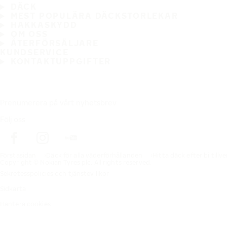
DÄCK
MEST POPULÄRA DÄCKSTORLEKAR
HAKKASKYDD
OM OSS
ÅTERFÖRSÄLJARE
KUNDSERVICE
KONTAKTUPPGIFTER
Prenumerera på vårt nyhetsbrev
Följ oss
Förstasidan
Däck för alla väderförhållanden
Hitta däck efter biltillv
Copyright © Nokian Tyres plc. All rights reserved.
Sekretesspolicies och tjänstevillkor
Sidkarta
Hantera cookies