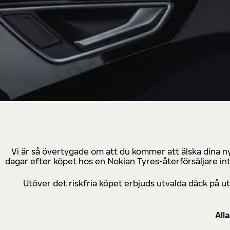
Vi är så övertygade om att du kommer att älska dina n
dagar efter köpet hos en Nokian Tyres-återförsäljare in
Utöver det riskfria köpet erbjuds utvalda däck på 
All