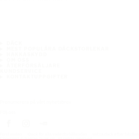
DÄCK
MEST POPULÄRA DÄCKSTORLEKAR
HAKKASKYDD
OM OSS
ÅTERFÖRSÄLJARE
KUNDSERVICE
KONTAKTUPPGIFTER
Prenumerera på vårt nyhetsbrev
Följ oss
Förstasidan
Däck för alla väderförhållanden
Hitta däck efter biltillv
Copyright © Nokian Tyres plc. All rights reserved.