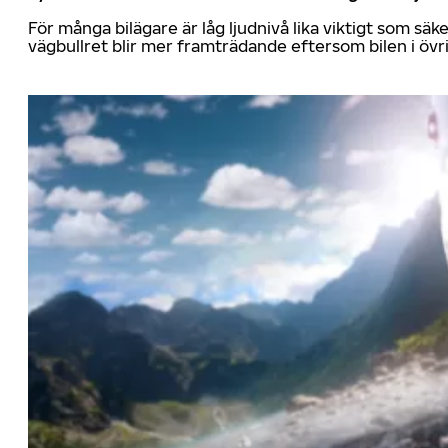
För många bilägare är låg ljudnivå lika viktigt som sä
vägbullret blir mer framträdande eftersom bilen i övrig