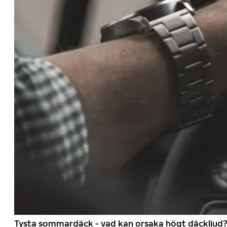
Tysta sommardäck - vad kan orsaka högt däckljud