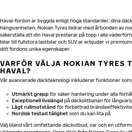
Haval-fordon är byggda enligt höga standarder; dina däc
hängivenheten. Nokian Tyres bidrar med årtionden av nord
säkerställa att din Haval presterar på topp i alla väderfö
bilar till fullstora lastbilar och SUV:ar erbjuder vi prem
ditt fordons unika egenskaper.
VARFÖR VÄLJA NOKIAN TYRES T
HAVAL?
Vår avancerade däckteknologi inkluderar funktioner som
Utmärkt grepp
för säker hantering under alla förhå
Exceptionell livslängd
på däckslitbanan för långvari
Lågt rullmotstånd
för förbättrad bränsleeffektivite
Nordisk testad tålighet
som du kan lita på
Välj bland vårt omfattande däckutbud, var och en utfor
viktigaste prioritering. Varje däck från Nokian Tyres är u