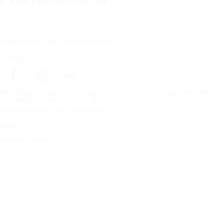
KONTAKTUPPGIFTER
Prenumerera på vårt nyhetsbrev
Följ oss
Förstasidan
Däck för alla väderförhållanden
Hitta däck efter biltillv
Copyright © Nokian Tyres plc. All rights reserved.
Sekretesspolicies och tjänstevillkor
Sidkarta
Hantera cookies