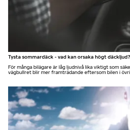
Tysta sommardäck - vad kan orsaka högt däckljud
För många bilägare är låg ljudnivå lika viktigt som sä
vägbullret blir mer framträdande eftersom bilen i övrig