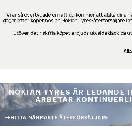
Vi är så övertygade om att du kommer att älska dina n
dagar efter köpet hos en Nokian Tyres-återförsäljare in
Utöver det riskfria köpet erbjuds utvalda däck på 
All
NOKIAN TYRES ÄR LEDANDE 
ARBETAR KONTINUERLI
HITTA NÄRMASTE ÅTERFÖRSÄLJARE