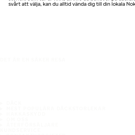
svårt att välja, kan du alltid vända dig till din lokala N
DET ÄR EN SÄKER RESA
DÄCK
MEST POPULÄRA DÄCKSTORLEKAR
HAKKASKYDD
OM OSS
ÅTERFÖRSÄLJARE
KUNDSERVICE