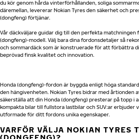
du kör genom hårda vinterförhållanden, soliga sommarmot
däremellan, levererar Nokian Tyres den säkerhet och pr
(dongfeng) förtjänar.
Vår däckväljare guidar dig till den perfekta matchningen 
(dongfeng)-modell. Välj bara dina fordonsdetaljer så re
och sommardäck som är konstruerade för att förbättra d
beprövad finsk kvalitet och innovation.
Honda (dongfeng)-fordon är byggda enligt höga standard
den hängivenheten. Nokian Tyres bidrar med årtionden av 
säkerställa att din Honda (dongfeng) presterar på topp i a
kompakta bilar till fullstora lastbilar och SUV:ar erbjude
utformade för ditt fordons unika egenskaper.
VARFÖR VÄLJA NOKIAN TYRES T
(DONGFENG)?