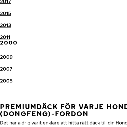
2017
2015
2013
2011
2000
2009
2007
2005
PREMIUMDÄCK FÖR VARJE HON
(DONGFENG)-FORDON
Det har aldrig varit enklare att hitta rätt däck till din H