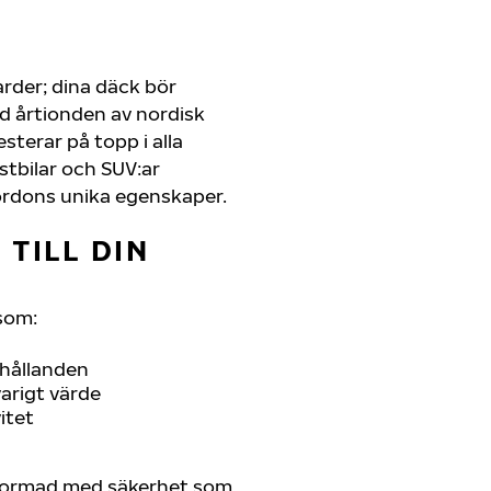
arder; dina däck bör
d årtionden av nordisk
esterar på topp i alla
astbilar och SUV:ar
ordons unika egenskaper.
TILL DIN
som:
rhållanden
arigt värde
itet
tformad med säkerhet som