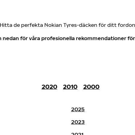
Hitta de perfekta Nokian Tyres-däcken för ditt fordo
don nedan för våra profesionella rekommendationer f
2020
2010
2000
2025
2023
2021