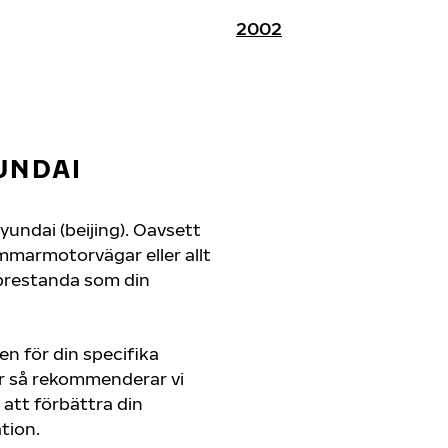
2002
UNDAI
 Hyundai (beijing). Oavsett
mmarmotorvägar eller allt
 prestanda som din
en för din specifika
jer så rekommenderar vi
att förbättra din
tion.