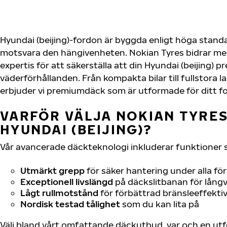
Hyundai (beijing)-fordon är byggda enligt höga stand
motsvara den hängivenheten. Nokian Tyres bidrar me
expertis för att säkerställa att din Hyundai (beijing) pr
väderförhållanden. Från kompakta bilar till fullstora l
erbjuder vi premiumdäck som är utformade för ditt f
VARFÖR VÄLJA NOKIAN TYRES 
HYUNDAI (BEIJING)?
Vår avancerade däckteknologi inkluderar funktioner 
Utmärkt grepp
för säker hantering under alla fö
Exceptionell livslängd
på däckslitbanan för långv
Lågt rullmotstånd
för förbättrad bränsleeffektiv
Nordisk testad tålighet
som du kan lita på
Välj bland vårt omfattande däckutbud, var och en u