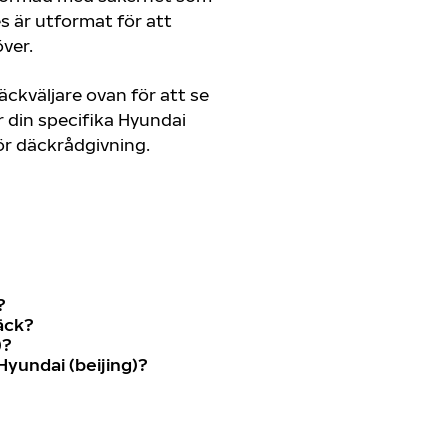
es är utformat för att
ver.
ckväljare ovan för att se
 din specifika Hyundai
 för däckrådgivning.
?
äck?
)?
yundai (beijing)?