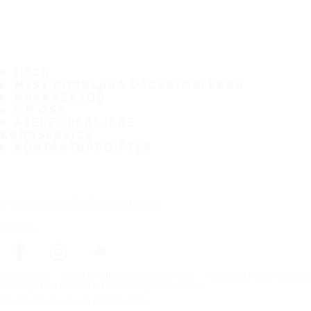
DÄCK
MEST POPULÄRA DÄCKSTORLEKAR
HAKKASKYDD
OM OSS
ÅTERFÖRSÄLJARE
KUNDSERVICE
KONTAKTUPPGIFTER
Prenumerera på vårt nyhetsbrev
Följ oss
Förstasidan
Däck för alla väderförhållanden
Hitta däck efter biltillv
Copyright © Nokian Tyres plc. All rights reserved.
Sekretesspolicies och tjänstevillkor