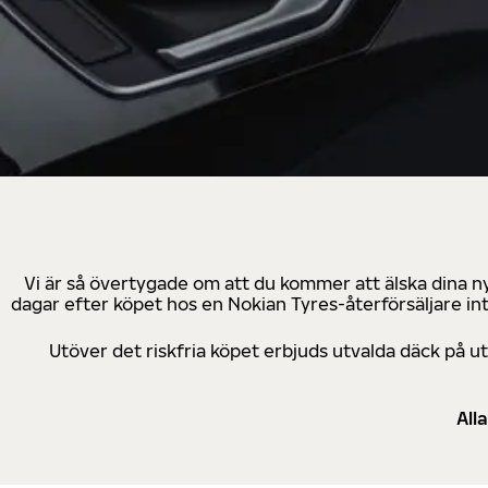
Vi är så övertygade om att du kommer att älska dina n
dagar efter köpet hos en Nokian Tyres-återförsäljare in
Utöver det riskfria köpet erbjuds utvalda däck på 
All