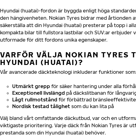
Hyundai (huatai)-fordon är byggda enligt höga standarde
den hängivenheten. Nokian Tyres bidrar med årtionden av 
säkerställa att din Hyundai (huatai) presterar på topp i al
kompakta bilar till fullstora lastbilar och SUV:ar erbjude
utformade för ditt fordons unika egenskaper.
VARFÖR VÄLJA NOKIAN TYRES T
HYUNDAI (HUATAI)?
Vår avancerade däckteknologi inkluderar funktioner som
Utmärkt grepp
för säker hantering under alla förhå
Exceptionell livslängd
på däckslitbanan för långvari
Lågt rullmotstånd
för förbättrad bränsleeffektivite
Nordisk testad tålighet
som du kan lita på
Välj bland vårt omfattande däckutbud, var och en utfor
viktigaste prioritering. Varje däck från Nokian Tyres är u
prestanda som din Hyundai (huatai) behöver.