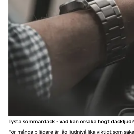
Tysta sommardäck - vad kan orsaka högt däckljud
För många bilägare är låg ljudnivå lika viktigt som sä