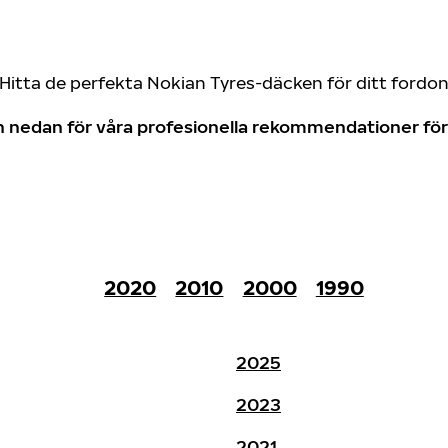
Hitta de perfekta Nokian Tyres-däcken för ditt fordo
don nedan för våra profesionella rekommendationer f
2020
2010
2000
1990
2025
2023
2021