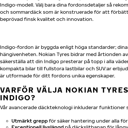
Indigo-modell. Välj bara dina fordonsdetaljer så reko
och sommardäck som är konstruerade för att förbätt
beprövad finsk kvalitet och innovation.
Indigo-fordon är byggda enligt höga standarder; din
hängivenheten. Nokian Tyres bidrar med årtionden av 
säkerställa att din Indigo presterar på topp i alla väd
kompakta bilar till fullstora lastbilar och SUV:ar erb
är utformade för ditt fordons unika egenskaper.
VARFÖR VÄLJA NOKIAN TYRES 
INDIGO?
Vår avancerade däckteknologi inkluderar funktioner 
Utmärkt grepp
för säker hantering under alla fö
Exceptionell livslängd
på däckslitbanan för långv