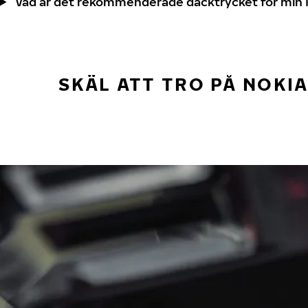
Vad är det rekommenderade däcktrycket för min 
SKÄL ATT TRO PÅ NOKI