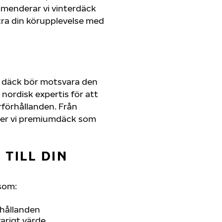
mmenderar vi vinterdäck
ra din körupplevelse med
a däck bör motsvara den
nordisk expertis för att
erförhållanden. Från
juder vi premiumdäck som
TILL DIN
som:
rhållanden
arigt värde