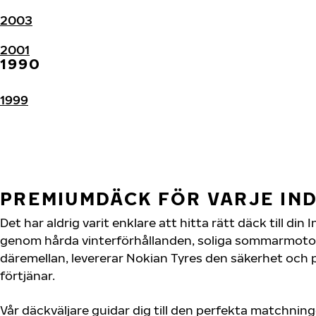
2003
2001
1990
1999
PREMIUMDÄCK FÖR VARJE IN
Det har aldrig varit enklare att hitta rätt däck till di
genom hårda vinterförhållanden, soliga sommarmotorv
däremellan, levererar Nokian Tyres den säkerhet och
förtjänar.
Vår däckväljare guidar dig till den perfekta matchning