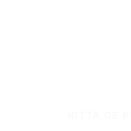
Hoppa till huvudinnehåll
Hem
HITTA DE 