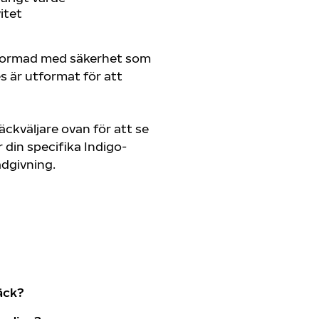
itet
tformad med säkerhet som
es är utformat för att
ckväljare ovan för att se
din specifika Indigo-
rådgivning.
äck?