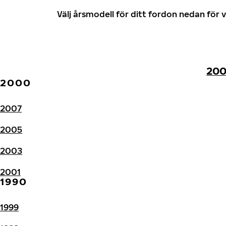
Välj årsmodell för ditt fordon nedan fö
20
2000
2007
2005
2003
2001
1990
1999