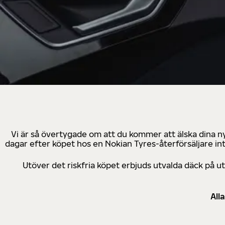
Vi är så övertygade om att du kommer att älska dina n
dagar efter köpet hos en Nokian Tyres-återförsäljare in
Utöver det riskfria köpet erbjuds utvalda däck på 
All