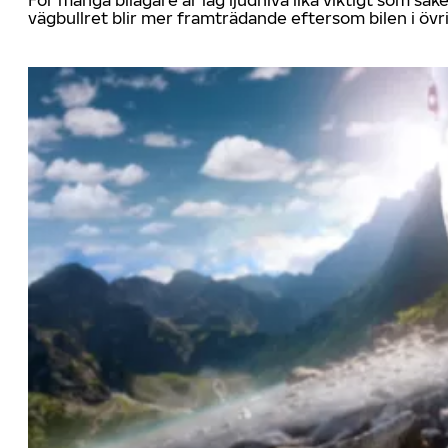
För många bilägare är låg ljudnivå lika viktigt som sä
vägbullret blir mer framträdande eftersom bilen i övrig