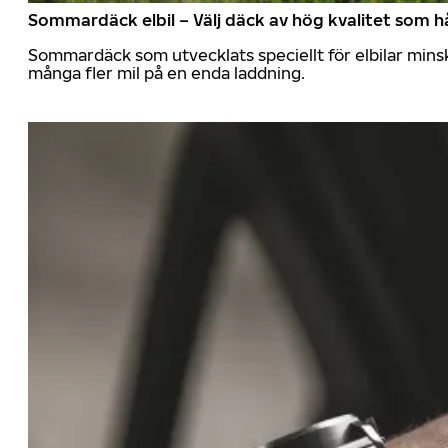
Sommardäck elbil – Välj däck av hög kvalitet som hå
Sommardäck som utvecklats speciellt för elbilar mins
många fler mil på en enda laddning.