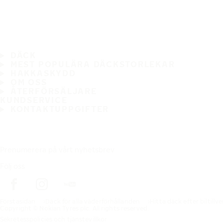
DÄCK
MEST POPULÄRA DÄCKSTORLEKAR
HAKKASKYDD
OM OSS
ÅTERFÖRSÄLJARE
KUNDSERVICE
KONTAKTUPPGIFTER
Prenumerera på vårt nyhetsbrev
Följ oss
Förstasidan
Däck för alla väderförhållanden
Hitta däck efter biltillv
Copyright © Nokian Tyres plc. All rights reserved.
Sekretesspolicies och tjänstevillkor