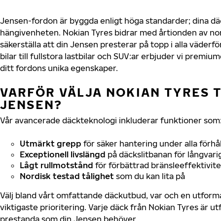
Jensen-fordon är byggda enligt höga standarder; dina d
hängivenheten. Nokian Tyres bidrar med årtionden av nord
säkerställa att din Jensen presterar på topp i alla väder
bilar till fullstora lastbilar och SUV:ar erbjuder vi prem
ditt fordons unika egenskaper.
VARFÖR VÄLJA NOKIAN TYRES T
JENSEN?
Vår avancerade däckteknologi inkluderar funktioner som
Utmärkt grepp
för säker hantering under alla förhå
Exceptionell livslängd
på däckslitbanan för långvari
Lågt rullmotstånd
för förbättrad bränsleeffektivite
Nordisk testad tålighet
som du kan lita på
Välj bland vårt omfattande däckutbud, var och en utfor
viktigaste prioritering. Varje däck från Nokian Tyres är u
prestanda som din Jensen behöver.