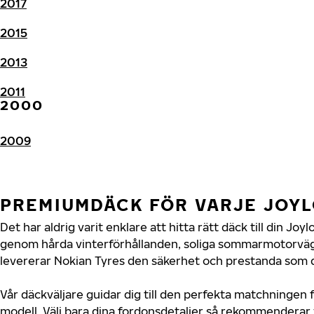
2017
2015
2013
2011
2000
2009
PREMIUMDÄCK FÖR VARJE JOY
Det har aldrig varit enklare att hitta rätt däck till din Jo
genom hårda vinterförhållanden, soliga sommarmotorvägar
levererar Nokian Tyres den säkerhet och prestanda som d
Vår däckväljare guidar dig till den perfekta matchningen f
modell. Välj bara dina fordonsdetaljer så rekommenderar 