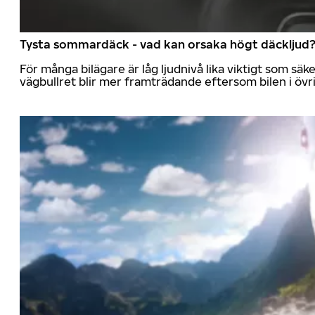
Tysta sommardäck - vad kan orsaka högt däckljud
För många bilägare är låg ljudnivå lika viktigt som sä
vägbullret blir mer framträdande eftersom bilen i övrig