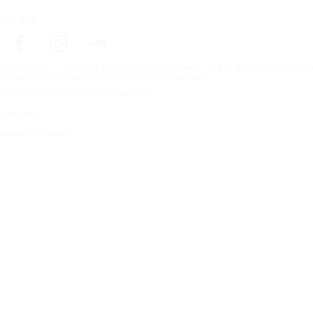
Följ oss
Förstasidan
Däck för alla väderförhållanden
Hitta däck efter biltillv
Copyright © Nokian Tyres plc. All rights reserved.
Sekretesspolicies och tjänstevillkor
Sidkarta
Hantera cookies