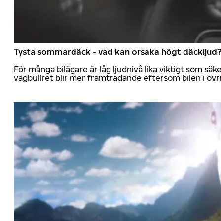
Tysta sommardäck - vad kan orsaka högt däckljud
För många bilägare är låg ljudnivå lika viktigt som sä
vägbullret blir mer framträdande eftersom bilen i övrig