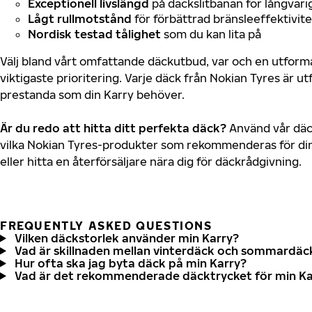
Exceptionell livslängd
på däckslitbanan för långvari
Lågt rullmotstånd
för förbättrad bränsleeffektivite
Nordisk testad tålighet
som du kan lita på
Välj bland vårt omfattande däckutbud, var och en utfor
viktigaste prioritering. Varje däck från Nokian Tyres är u
prestanda som din Karry behöver.
Är du redo att hitta ditt perfekta däck?
Använd vår däck
vilka Nokian Tyres-produkter som rekommenderas för din
eller hitta en återförsäljare nära dig för däckrådgivning.
FREQUENTLY ASKED QUESTIONS
Vilken däckstorlek använder min Karry?
Vad är skillnaden mellan vinterdäck och sommardäc
Hur ofta ska jag byta däck på min Karry?
Vad är det rekommenderade däcktrycket för min Ka