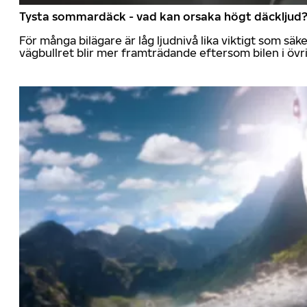
Tysta sommardäck - vad kan orsaka högt däckljud
För många bilägare är låg ljudnivå lika viktigt som sä
vägbullret blir mer framträdande eftersom bilen i övrig