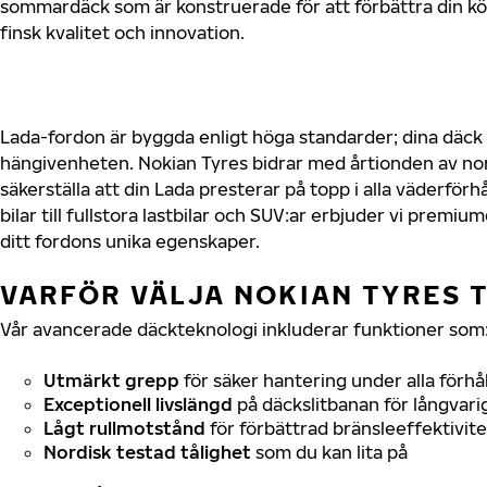
sommardäck som är konstruerade för att förbättra din 
finsk kvalitet och innovation.
Lada-fordon är byggda enligt höga standarder; dina däc
hängivenheten. Nokian Tyres bidrar med årtionden av nord
säkerställa att din Lada presterar på topp i alla väderför
bilar till fullstora lastbilar och SUV:ar erbjuder vi prem
ditt fordons unika egenskaper.
VARFÖR VÄLJA NOKIAN TYRES T
Vår avancerade däckteknologi inkluderar funktioner som
Utmärkt grepp
för säker hantering under alla förhå
Exceptionell livslängd
på däckslitbanan för långvari
Lågt rullmotstånd
för förbättrad bränsleeffektivite
Nordisk testad tålighet
som du kan lita på