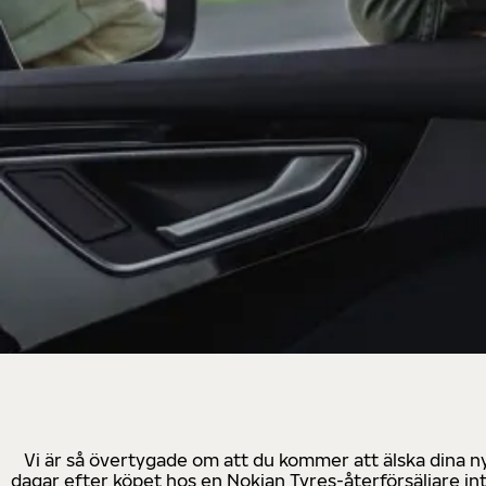
Vi är så övertygade om att du kommer att älska dina n
dagar efter köpet hos en Nokian Tyres-återförsäljare in