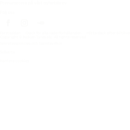
Prenumerera på vårt nyhetsbrev
Följ oss
Förstasidan
Däck för alla väderförhållanden
Hitta däck efter biltillv
Copyright © Nokian Tyres plc. All rights reserved.
Sekretesspolicies och tjänstevillkor
Sidkarta
Hantera cookies