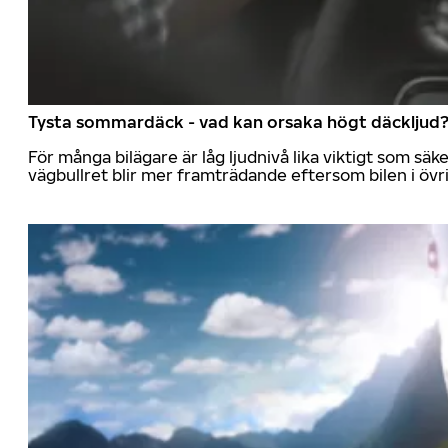
Tysta sommardäck - vad kan orsaka högt däckljud
För många bilägare är låg ljudnivå lika viktigt som sä
vägbullret blir mer framträdande eftersom bilen i övrig