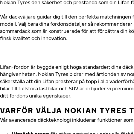
Nokian Tyres den säkerhet och prestanda som din Lifan fö
Vår däckväljare guidar dig till den perfekta matchningen f
modell. Välj bara dina fordonsdetaljer så rekommenderar 
sommardäck som är konstruerade för att förbättra din 
finsk kvalitet och innovation.
Lifan-fordon är byggda enligt höga standarder; dina däc
hängivenheten. Nokian Tyres bidrar med årtionden av nord
säkerställa att din Lifan presterar på topp i alla väderfö
bilar till fullstora lastbilar och SUV:ar erbjuder vi prem
ditt fordons unika egenskaper.
VARFÖR VÄLJA NOKIAN TYRES T
Vår avancerade däckteknologi inkluderar funktioner som
Utmärkt grepp
för säker hantering under alla förhå