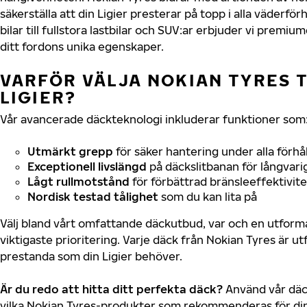
säkerställa att din Ligier presterar på topp i alla väderf
bilar till fullstora lastbilar och SUV:ar erbjuder vi prem
ditt fordons unika egenskaper.
VARFÖR VÄLJA NOKIAN TYRES T
LIGIER?
Vår avancerade däckteknologi inkluderar funktioner som
Utmärkt grepp
för säker hantering under alla förhå
Exceptionell livslängd
på däckslitbanan för långvari
Lågt rullmotstånd
för förbättrad bränsleeffektivite
Nordisk testad tålighet
som du kan lita på
Välj bland vårt omfattande däckutbud, var och en utfor
viktigaste prioritering. Varje däck från Nokian Tyres är u
prestanda som din Ligier behöver.
Är du redo att hitta ditt perfekta däck?
Använd vår däck
vilka Nokian Tyres-produkter som rekommenderas för din 