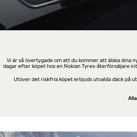
Vi är så övertygade om att du kommer att älska dina n
dagar efter köpet hos en Nokian Tyres-återförsäljare in
Utöver det riskfria köpet erbjuds utvalda däck på 
All