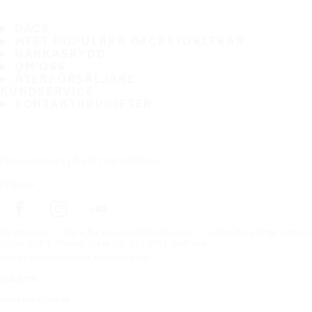
DÄCK
MEST POPULÄRA DÄCKSTORLEKAR
HAKKASKYDD
OM OSS
ÅTERFÖRSÄLJARE
KUNDSERVICE
KONTAKTUPPGIFTER
Prenumerera på vårt nyhetsbrev
Följ oss
Förstasidan
Däck för alla väderförhållanden
Hitta däck efter biltillv
Copyright © Nokian Tyres plc. All rights reserved.
Sekretesspolicies och tjänstevillkor
Sidkarta
Hantera cookies