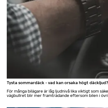
Tysta sommardäck - vad kan orsaka högt däckljud
För många bilägare är låg ljudnivå lika viktigt som sä
vägbullret blir mer framträdande eftersom bilen i övrig