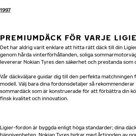
1997
PREMIUMDÄCK FÖR VARJE LIGI
Det har aldrig varit enklare att hitta rätt däck till din Lig
genom hårda vinterförhållanden, soliga sommarmotorvägar
levererar Nokian Tyres den säkerhet och prestanda som di
Vår däckväljare guidar dig till den perfekta matchningen fö
modell. Välj bara dina fordonsdetaljer så rekommenderar 
sommardäck som är konstruerade för att förbättra din 
finsk kvalitet och innovation.
Ligier-fordon är byggda enligt höga standarder; dina dä
hängivenheten. Nokian Tyres bidrar med årtionden av nord