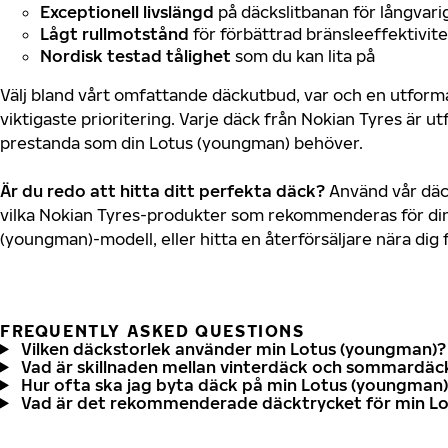
Exceptionell livslängd
på däckslitbanan för långvari
Lågt rullmotstånd
för förbättrad bränsleeffektivite
Nordisk testad tålighet
som du kan lita på
Välj bland vårt omfattande däckutbud, var och en utfor
viktigaste prioritering. Varje däck från Nokian Tyres är u
prestanda som din Lotus (youngman) behöver.
Är du redo att hitta ditt perfekta däck?
Använd vår däck
vilka Nokian Tyres-produkter som rekommenderas för din
(youngman)-modell, eller hitta en återförsäljare nära dig
FREQUENTLY ASKED QUESTIONS
Vilken däckstorlek använder min Lotus (youngman)?
Vad är skillnaden mellan vinterdäck och sommardäc
Hur ofta ska jag byta däck på min Lotus (youngman
Vad är det rekommenderade däcktrycket för min L