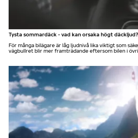
Tysta sommardäck - vad kan orsaka högt däckljud
För många bilägare är låg ljudnivå lika viktigt som sä
vägbullret blir mer framträdande eftersom bilen i övrig