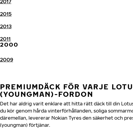
2017
2015
2013
2011
2000
2009
PREMIUMDÄCK FÖR VARJE LOT
(YOUNGMAN)-FORDON
Det har aldrig varit enklare att hitta rätt däck till din L
du kör genom hårda vinterförhållanden, soliga sommarmot
däremellan, levererar Nokian Tyres den säkerhet och pr
(youngman) förtjänar.