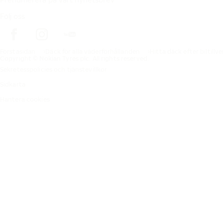
Följ oss
Förstasidan
Däck för alla väderförhållanden
Hitta däck efter biltillv
Copyright © Nokian Tyres plc. All rights reserved.
Sekretesspolicies och tjänstevillkor
Sidkarta
Hantera cookies