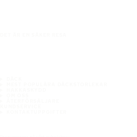
DET ÄR EN SÄKER RESA
DÄCK
MEST POPULÄRA DÄCKSTORLEKAR
HAKKASKYDD
OM OSS
ÅTERFÖRSÄLJARE
KUNDSERVICE
KONTAKTUPPGIFTER
Prenumerera på vårt nyhetsbrev