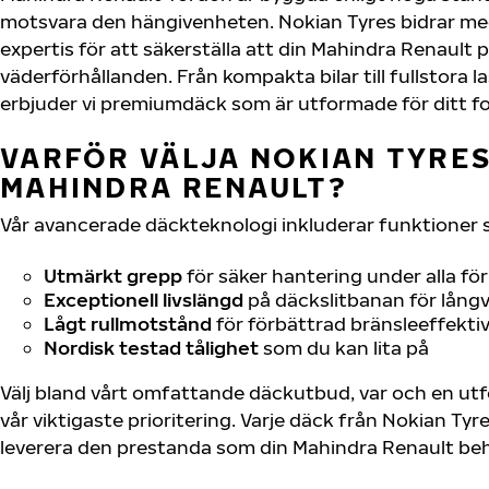
motsvara den hängivenheten. Nokian Tyres bidrar me
expertis för att säkerställa att din Mahindra Renault p
väderförhållanden. Från kompakta bilar till fullstora l
erbjuder vi premiumdäck som är utformade för ditt f
VARFÖR VÄLJA NOKIAN TYRES 
MAHINDRA RENAULT?
Vår avancerade däckteknologi inkluderar funktioner 
Utmärkt grepp
för säker hantering under alla fö
Exceptionell livslängd
på däckslitbanan för långv
Lågt rullmotstånd
för förbättrad bränsleeffektiv
Nordisk testad tålighet
som du kan lita på
Välj bland vårt omfattande däckutbud, var och en u
vår viktigaste prioritering. Varje däck från Nokian Tyr
leverera den prestanda som din Mahindra Renault be