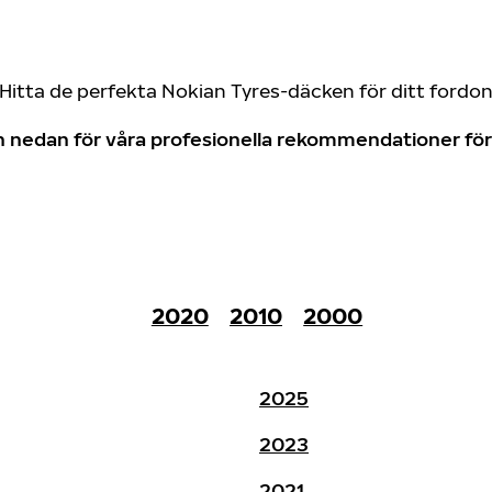
Hitta de perfekta Nokian Tyres-däcken för ditt fordo
don nedan för våra profesionella rekommendationer f
2020
2010
2000
2025
2023
2021