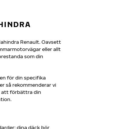
HINDRA
n Mahindra Renault. Oavsett
mmarmotorvägar eller allt
 prestanda som din
en för din specifika
jer så rekommenderar vi
att förbättra din
tion.
arder; dina däck bör