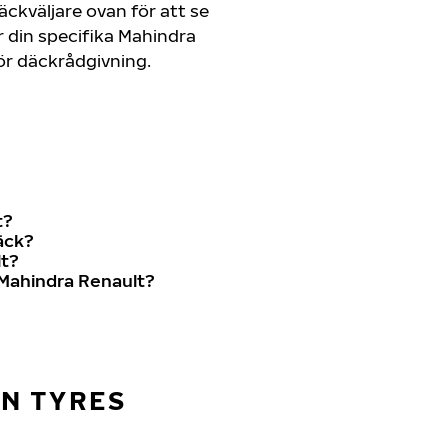
ckväljare ovan för att se
 din specifika Mahindra
 för däckrådgivning.
t?
äck?
lt?
Mahindra Renault?
AN TYRES