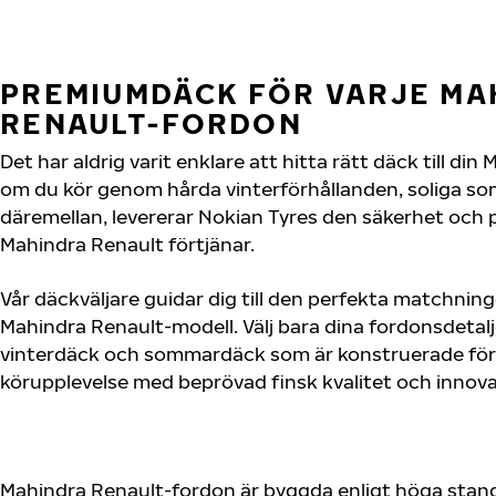
PREMIUMDÄCK FÖR VARJE MA
RENAULT-FORDON
Det har aldrig varit enklare att hitta rätt däck till di
om du kör genom hårda vinterförhållanden, soliga so
däremellan, levererar Nokian Tyres den säkerhet och
Mahindra Renault förtjänar.
Vår däckväljare guidar dig till den perfekta matchning
Mahindra Renault-modell. Välj bara dina fordonsdetal
vinterdäck och sommardäck som är konstruerade för 
körupplevelse med beprövad finsk kvalitet och innova
Mahindra Renault-fordon är byggda enligt höga stand