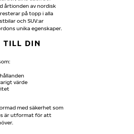
d årtionden av nordisk
resterar på topp i alla
astbilar och SUV:ar
ordons unika egenskaper.
TILL DIN
som:
rhållanden
arigt värde
itet
tformad med säkerhet som
es är utformat för att
höver.