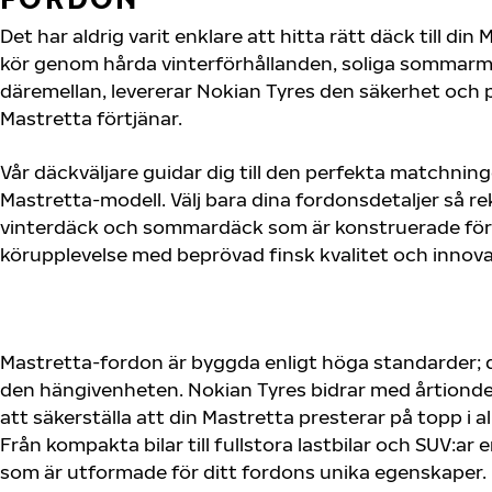
Det har aldrig varit enklare att hitta rätt däck till di
kör genom hårda vinterförhållanden, soliga sommarmot
däremellan, levererar Nokian Tyres den säkerhet och
Mastretta förtjänar.
Vår däckväljare guidar dig till den perfekta matchning
Mastretta-modell. Välj bara dina fordonsdetaljer så 
vinterdäck och sommardäck som är konstruerade för 
körupplevelse med beprövad finsk kvalitet och innova
Mastretta-fordon är byggda enligt höga standarder; 
den hängivenheten. Nokian Tyres bidrar med årtionden
att säkerställa att din Mastretta presterar på topp i a
Från kompakta bilar till fullstora lastbilar och SUV:a
som är utformade för ditt fordons unika egenskaper.