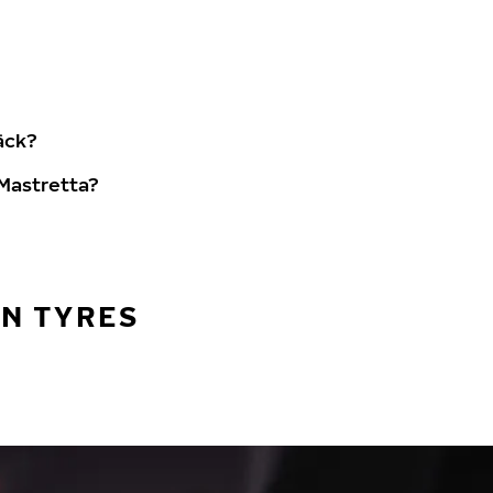
äck?
Mastretta?
AN TYRES