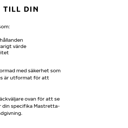
TILL DIN
som:
rhållanden
arigt värde
itet
tformad med säkerhet som
es är utformat för att
ckväljare ovan för att se
din specifika Mastretta-
rådgivning.