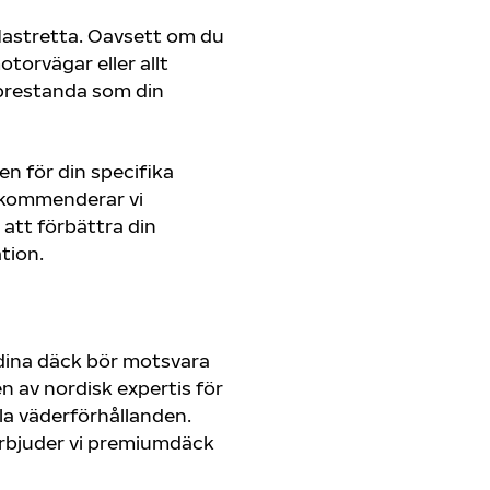
n Mastretta. Oavsett om du
orvägar eller allt
 prestanda som din
en för din specifika
rekommenderar vi
att förbättra din
tion.
dina däck bör motsvara
 av nordisk expertis för
lla väderförhållanden.
r erbjuder vi premiumdäck