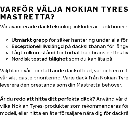
VARFÖR VÄLJA NOKIAN TYRES 
MASTRETTA?
Vår avancerade däckteknologi inkluderar funktioner 
Utmärkt grepp
för säker hantering under alla fö
Exceptionell livslängd
på däckslitbanan för långv
Lågt rullmotstånd
för förbättrad bränsleeffektiv
Nordisk testad tålighet
som du kan lita på
Välj bland vårt omfattande däckutbud, var och en u
vår viktigaste prioritering. Varje däck från Nokian Tyr
leverera den prestanda som din Mastretta behöver.
Är du redo att hitta ditt perfekta däck?
Använd vår dä
vilka Nokian Tyres-produkter som rekommenderas för 
modell, eller hitta en återförsäljare nära dig för däck