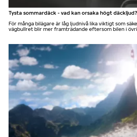
Tysta sommardäck - vad kan orsaka högt däckljud
För många bilägare är låg ljudnivå lika viktigt som sä
vägbullret blir mer framträdande eftersom bilen i övrig