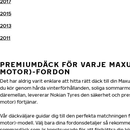
2017
2015
2013
2011
PREMIUMDÄCK FÖR VARJE MAXU
MOTOR)-FORDON
Det har aldrig varit enklare att hitta rätt däck till din Ma
du kör genom hårda vinterförhållanden, soliga sommarmot
däremellan, levererar Nokian Tyres den säkerhet och pre
motor) förtjänar.
Vår däckväljare guidar dig till den perfekta matchningen f
motor)-modell. Välj bara dina fordonsdetaljer så rekomm
sommardäck som är konstruerade för att förbättra din 