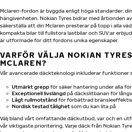
Mclaren-fordon är byggda enligt höga standarder; di
hängivenheten. Nokian Tyres bidrar med årtionden av 
säkerställa att din Mclaren presterar på topp i alla vä
kompakta bilar till fullstora lastbilar och SUV:ar erb
är utformade för ditt fordons unika egenskaper.
VARFÖR VÄLJA NOKIAN TYRES 
MCLAREN?
Vår avancerade däckteknologi inkluderar funktioner 
Utmärkt grepp
för säker hantering under alla fö
Exceptionell livslängd
på däckslitbanan för långv
Lågt rullmotstånd
för förbättrad bränsleeffektiv
Nordisk testad tålighet
som du kan lita på
Välj bland vårt omfattande däckutbud, var och en u
vår viktigaste prioritering. Varje däck från Nokian Tyr