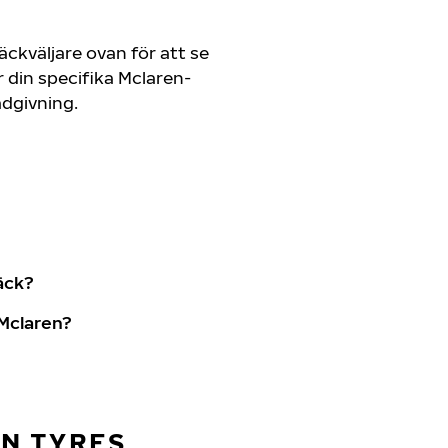
ckväljare ovan för att se
din specifika Mclaren-
rådgivning.
äck?
Mclaren?
AN TYRES