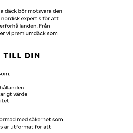
na däck bör motsvara den
nordisk expertis för att
derförhållanden. Från
juder vi premiumdäck som
TILL DIN
som:
rhållanden
arigt värde
itet
tformad med säkerhet som
es är utformat för att