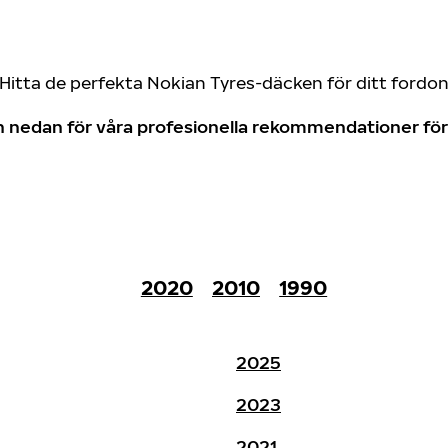
Hitta de perfekta Nokian Tyres-däcken för ditt fordo
don nedan för våra profesionella rekommendationer f
2020
2010
1990
2025
2023
2021