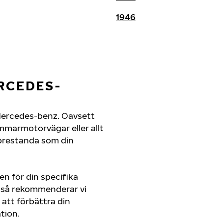
1946
RCEDES-
in Mercedes-benz. Oavsett
mmarmotorvägar eller allt
 prestanda som din
en för din specifika
r så rekommenderar vi
att förbättra din
tion.