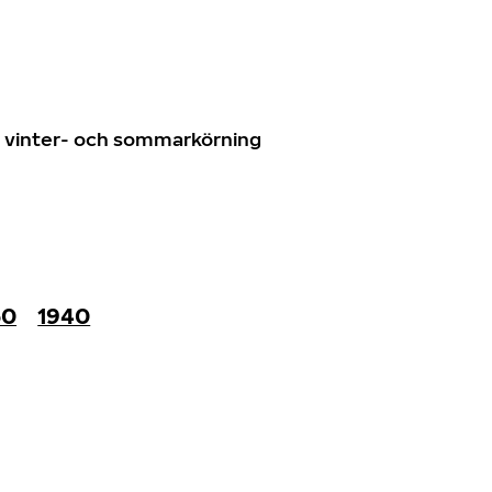
n
ör vinter- och sommarkörning
50
1940