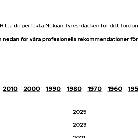
Hitta de perfekta Nokian Tyres-däcken för ditt fordo
don nedan för våra profesionella rekommendationer f
2010
2000
1990
1980
1970
1960
19
2025
2023
2021