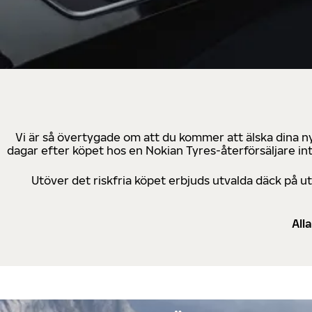
Vi är så övertygade om att du kommer att älska dina n
dagar efter köpet hos en Nokian Tyres-återförsäljare in
Utöver det riskfria köpet erbjuds utvalda däck på 
All