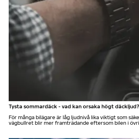
Tysta sommardäck - vad kan orsaka högt däckljud
För många bilägare är låg ljudnivå lika viktigt som sä
vägbullret blir mer framträdande eftersom bilen i övrig