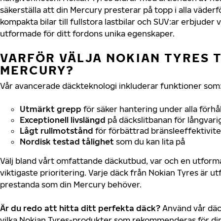
säkerställa att din Mercury presterar på topp i alla väder
kompakta bilar till fullstora lastbilar och SUV:ar erbjude
utformade för ditt fordons unika egenskaper.
VARFÖR VÄLJA NOKIAN TYRES T
MERCURY?
Vår avancerade däckteknologi inkluderar funktioner som
Utmärkt grepp
för säker hantering under alla förhå
Exceptionell livslängd
på däckslitbanan för långvari
Lågt rullmotstånd
för förbättrad bränsleeffektivite
Nordisk testad tålighet
som du kan lita på
Välj bland vårt omfattande däckutbud, var och en utfor
viktigaste prioritering. Varje däck från Nokian Tyres är u
prestanda som din Mercury behöver.
Är du redo att hitta ditt perfekta däck?
Använd vår däck
vilka Nokian Tyres-produkter som rekommenderas för din