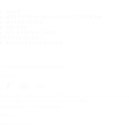
DÄCK
MEST POPULÄRA DÄCKSTORLEKAR
HAKKASKYDD
OM OSS
ÅTERFÖRSÄLJARE
KUNDSERVICE
KONTAKTUPPGIFTER
Prenumerera på vårt nyhetsbrev
Följ oss
Förstasidan
Däck för alla väderförhållanden
Hitta däck efter biltillv
Copyright © Nokian Tyres plc. All rights reserved.
Sekretesspolicies och tjänstevillkor
Sidkarta
Hantera cookies