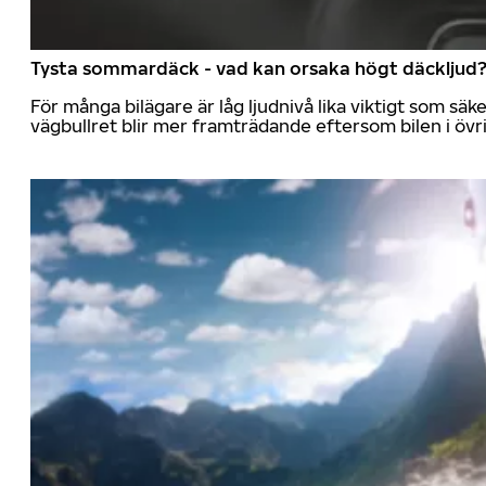
Tysta sommardäck - vad kan orsaka högt däckljud
För många bilägare är låg ljudnivå lika viktigt som sä
vägbullret blir mer framträdande eftersom bilen i övrig