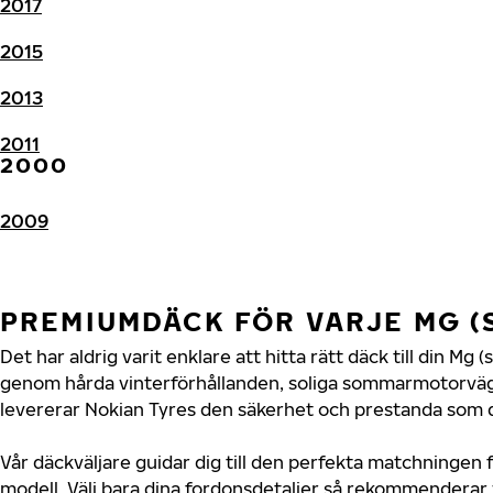
2017
2015
2013
2011
2000
2009
PREMIUMDÄCK FÖR VARJE MG (
Det har aldrig varit enklare att hitta rätt däck till din Mg 
genom hårda vinterförhållanden, soliga sommarmotorvägar
levererar Nokian Tyres den säkerhet och prestanda som di
Vår däckväljare guidar dig till den perfekta matchningen fö
modell. Välj bara dina fordonsdetaljer så rekommenderar 