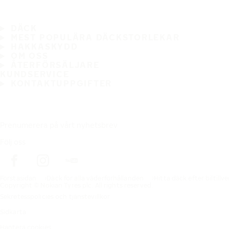
DÄCK
MEST POPULÄRA DÄCKSTORLEKAR
HAKKASKYDD
OM OSS
ÅTERFÖRSÄLJARE
KUNDSERVICE
KONTAKTUPPGIFTER
Prenumerera på vårt nyhetsbrev
Följ oss
Förstasidan
Däck för alla väderförhållanden
Hitta däck efter biltillv
Copyright © Nokian Tyres plc. All rights reserved.
Sekretesspolicies och tjänstevillkor
Sidkarta
Hantera cookies