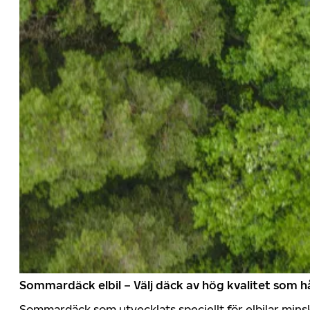
Sommardäck elbil – Välj däck av hög kvalitet som hå
Sommardäck som utvecklats speciellt för elbilar mins