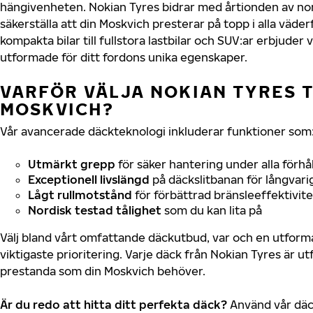
hängivenheten. Nokian Tyres bidrar med årtionden av nord
säkerställa att din Moskvich presterar på topp i alla väde
kompakta bilar till fullstora lastbilar och SUV:ar erbjude
utformade för ditt fordons unika egenskaper.
VARFÖR VÄLJA NOKIAN TYRES T
MOSKVICH?
Vår avancerade däckteknologi inkluderar funktioner som
Utmärkt grepp
för säker hantering under alla förhå
Exceptionell livslängd
på däckslitbanan för långvari
Lågt rullmotstånd
för förbättrad bränsleeffektivite
Nordisk testad tålighet
som du kan lita på
Välj bland vårt omfattande däckutbud, var och en utfor
viktigaste prioritering. Varje däck från Nokian Tyres är u
prestanda som din Moskvich behöver.
Är du redo att hitta ditt perfekta däck?
Använd vår däck