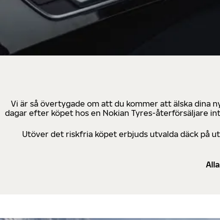
Vi är så övertygade om att du kommer att älska dina n
dagar efter köpet hos en Nokian Tyres-återförsäljare in
Utöver det riskfria köpet erbjuds utvalda däck på 
All