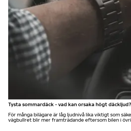
Tysta sommardäck - vad kan orsaka högt däckljud
För många bilägare är låg ljudnivå lika viktigt som sä
vägbullret blir mer framträdande eftersom bilen i övrig