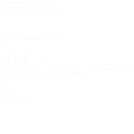
ÅTERFÖRSÄLJARE
KUNDSERVICE
KONTAKTUPPGIFTER
Prenumerera på vårt nyhetsbrev
Följ oss
Förstasidan
Däck för alla väderförhållanden
Hitta däck efter biltillv
Copyright © Nokian Tyres plc. All rights reserved.
Sekretesspolicies och tjänstevillkor
Sidkarta
Hantera cookies