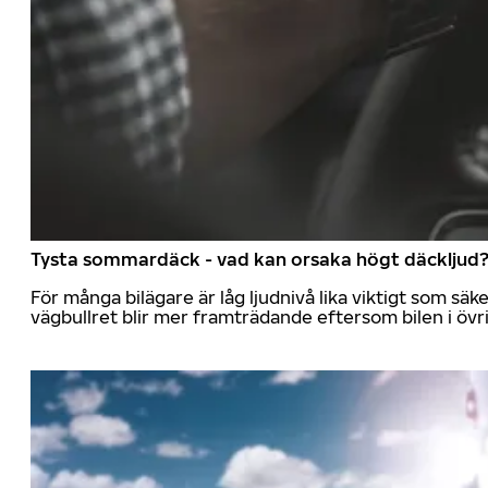
Tysta sommardäck - vad kan orsaka högt däckljud
För många bilägare är låg ljudnivå lika viktigt som sä
vägbullret blir mer framträdande eftersom bilen i övrig