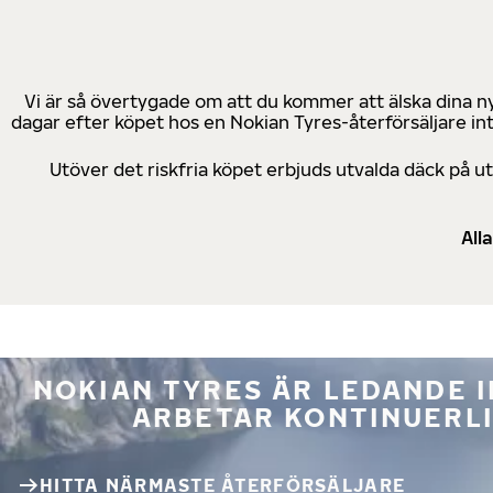
Vi är så övertygade om att du kommer att älska dina n
dagar efter köpet hos en Nokian Tyres-återförsäljare in
Utöver det riskfria köpet erbjuds utvalda däck på 
All
NOKIAN TYRES ÄR LEDANDE 
ARBETAR KONTINUERLI
HITTA NÄRMASTE ÅTERFÖRSÄLJARE