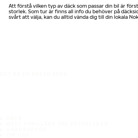
Att förstå vilken typ av däck som passar din bil är för
storlek. Som tur är finns all info du behöver på däcksid
svårt att välja, kan du alltid vända dig till din lokala N
DET ÄR EN SÄKER RESA
DÄCK
MEST POPULÄRA DÄCKSTORLEKAR
HAKKASKYDD
OM OSS