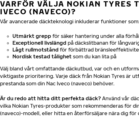
VARFÖR VÄLJA NOKIAN TYRES T
IVECO (NAVECO)?
Vår avancerade däckteknologi inkluderar funktioner som
Utmärkt grepp
för säker hantering under alla förhå
Exceptionell livslängd
på däckslitbanan för långvari
Lågt rullmotstånd
för förbättrad bränsleeffektivite
Nordisk testad tålighet
som du kan lita på
Välj bland vårt omfattande däckutbud, var och en utfor
viktigaste prioritering. Varje däck från Nokian Tyres är u
prestanda som din Nac Iveco (naveco) behöver.
Är du redo att hitta ditt perfekta däck?
Använd vår däck
vilka Nokian Tyres-produkter som rekommenderas för din
(naveco)-modell, eller hitta en återförsäljare nära dig fö